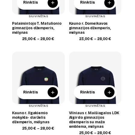
+
+
Rinktis
Rinktis
SIUVINĖTAS
SIUVINĖTAS
Palaimintojo T. Matulionio
Kauno r. Domeikavos
gimnazijos džemperis,
gimnazijos džemperis,
mėlynas
mėlynas
Price
Price
25,00
€
–
28,00
€
23,00
€
–
28,00
€
range:
range:
25,00 €
23,00 €
through
through
28,00 €
28,00 €
+
+
Rinktis
Rinktis
SIUVINĖTAS
SIUVINĖTAS
Kauno r. Ilgakiemio
Vilniaus r. Maišiagalos LDK
mokykla- darželis
Algirdo gimnazijos
džemperis, mėlynas
džemperis su maža
emblema, mėlynas
Price
25,00
€
–
28,00
€
range:
Price
25,00
€
–
28,00
€