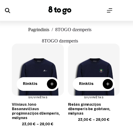
Skip
to
content
Pagrindinis
/
8TOGO dzemperis
8TOGO dzemperis
+
+
Rinktis
Rinktis
SIUVINĖTAS
SIUVINĖTAS
Vilniaus Jono
Riešės gimnazijos
Basanavičiaus
džemperis be gobtuvo,
progimnazijos džemperis,
mėlynas
mėlynas
Price
23,00
€
–
28,00
€
Price
range:
23,00
€
–
28,00
€
range:
23,00 €
23,00 €
through