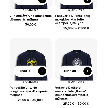
SIUVINĖTAS
SIUVINĖTAS
Vilniaus Žvėryno gimnazijos
Panevėžio r. Pažagienių
džemperis, mėlyna
mokyklos- darželio
džemperis, mėlyna
30,00
€
Price
25,00
€
–
28,00
€
range:
25,00 €
through
28,00 €
+
+
Rinktis
Rinktis
SIUVINĖTAS
SIUVINĖTAS
Panevėžio Vyturio
Vytauto Didžiojo
progimnazijos džemperis,
universiteto „Rasos”
mėlynas
gimnazijos džemperis,
mėlynas
Price
25,00
€
–
30,00
€
range:
Price
25,00
€
–
30,00
€
25,00 €
range: