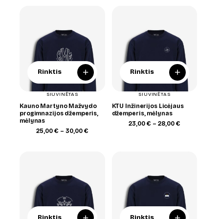
through
28,00 €
28,00 €
+
+
Rinktis
Rinktis
SIUVINĖTAS
SIUVINĖTAS
Kauno Martyno Mažvydo
KTU Inžinerijos Licėjaus
progimnazijos džemperis,
džemperis, mėlynas
mėlynas
Price
23,00
€
–
28,00
€
Price
range:
25,00
€
–
30,00
€
range:
23,00 €
25,00 €
through
through
28,00 €
30,00 €
+
+
Rinktis
Rinktis