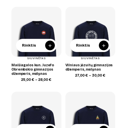
through
25,00 €
30,00 €
through
30,00 €
+
+
Rinktis
Rinktis
SIUVINĖTAS
SIUVINĖTAS
Maišiagalos kun. Juzefo
Vilniaus jėzuitų gimnazijos
Obrembskio gimnazijos
džemperis, mėlynas
džemperis, mėlynas
Price
27,00
€
–
30,00
€
Price
range:
25,00
€
–
28,00
€
range:
27,00 €
25,00 €
through
through
30,00 €
28,00 €