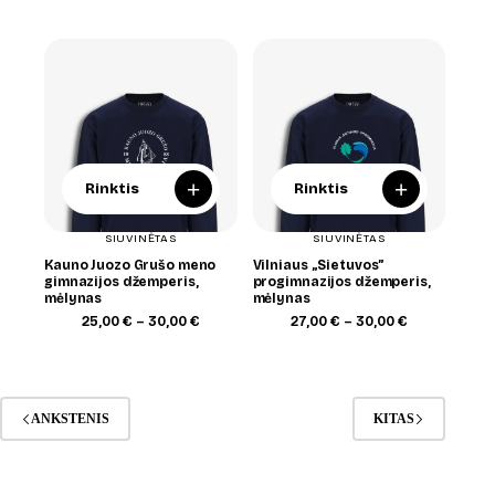
25,00 €
range:
through
25,00 €
28,00 €
through
28,00 €
+
+
Rinktis
Rinktis
SIUVINĖTAS
SIUVINĖTAS
Kauno Juozo Grušo meno
Vilniaus „Sietuvos”
gimnazijos džemperis,
progimnazijos džemperis,
mėlynas
mėlynas
Price
Price
25,00
€
–
30,00
€
27,00
€
–
30,00
€
range:
range:
25,00 €
27,00 €
through
through
30,00 €
30,00 €
ANKSTENIS
KITAS