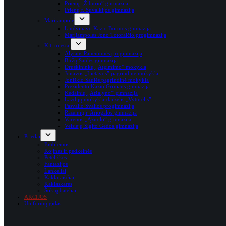
Prienų „Žiburio” gimnazija
Prienų r. Suvalkijos gimnazija
Marijampolė
Liudvinavo Kazio Borutos gimnazija
Marijampolės Jono Totoraičio progimnazija
Kiti miestai
Alytaus Panemunės progimnazija
Biržų Saulės gimnazija
Druskininkų „Atgimimo” mokykla
Jonavos „Lietavos” pagrindinė mokykla
Joniškio Saulės pagrindinė mokykla
Prezidento Kazio Griniaus gimnazija
Kėdainių „Atžalyno” gimnazija
Lazdijų mokykla-darželis „Vyturėlis”
Pasvalio Svalios progimnazija
Raseinių r. Ariogalos gimnazija
Varėnos „Ąžuolo“ gimnazija
Veisiejų Sigito Gedos gimnazija
Priedai
Emblemos
Kojinės ir pėdkelnės
Peteliškės
Fantazijos
Lankeliai
Kaklaraiščiai
Kaklaskarės
Šokių bateliai
AKCIJOS
Uniformų gidas