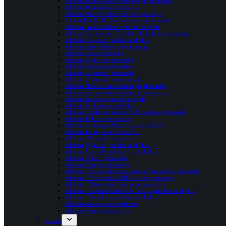
Vilniaus kunigaikščio Gedimino progimnazija
Vilniaus Maironio progimnazija
Vilniaus Martyno Mažvydo progimnazija
Nacionalinė M. K. Čiurlionio menų mokykla
Vilniaus Prano Mašioto pradinė mokykla
Vilniaus Palaimintojo Teofiliaus Matulionio gimnazija
Vilniaus „Pelėdos” pradinė mokykla
Vilniaus Petro Vileišio progimnazija
Vilniaus Riešės gimnazija
Vilniaus „Ryto” progimnazija
Vilniaus Salininkų gimnazija
Vilniaus „Santaros” gimnazija
Vilniaus „Sietuvos” progimnazija
Vilniaus Simono Stanevičiaus progimnazija
Vilniaus Sofijos Kovalevskajos progimnazija
Vilniaus Šeškinės pradinė mokykla
Vilniaus Šv. Juozapo mokykla
Vilniaus r. Kalvelių Stanislavo Moniuškos gimnazija
Vilniaus Taikos progimnazija
Vilniaus tarptautinis Prancūzų licėjus LIFV
Vilniaus Trakų Vokės gimnazija
Vilniaus „Veiksmo” gimnazija
Vilniaus „Vyturio” pradinė mokykla
Vilniaus Žaliakalnio darželis – mokykla
Vilniaus „Žaros” gimnazija
Vilniaus Žvėryno gimnazija
Vilniaus r. Maišiagalos kun. Juzefo Obrembskio gimnazija
Vilniaus r. Maišiagalos LDK Algirdo gimnazija
Vilniaus r. Nemenčinės Gedimino gimnazija
Vilniaus r. Pake­nės Čes­lovo Milošo pag­rin­dinė mokykla
Vilniaus r. Šumsko pagrindinė mokykla
Vilniaus-Balstogės universitetas
Vilniaus Senvagės gimnazija
Kaunas