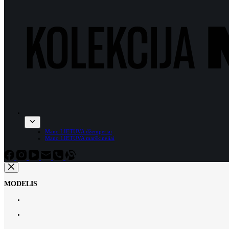
Mano LIETUVA džemperiai
Mano LIETUVA marškinėliai
MODELIS