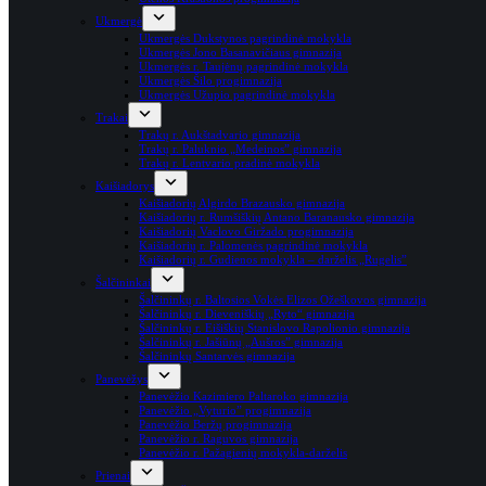
Ukmergė
Ukmergės Dukstynos pagrindinė mokykla
Ukmergės Jono Basanavičiaus gimnazija
Ukmergės r. Taujėnų pagrindinė mokykla
Ukmergės Šilo progimnazija
Ukmergės Užupio pagrindinė mokykla
Trakai
Trakų r. Aukštadvario gimnazija
Trakų r. Paluknio „Medeinos” gimnazija
Trakų r. Lentvario pradinė mokykla
Kaišiadorys
Kaišiadorių Algirdo Brazausko gimnazija
Kaišiadorių r. Rumšiškių Antano Baranausko gimnazija
Kaišiadorių Vaclovo Giržado progimnazija
Kaišiadorių r. Palomenės pagrindinė mokykla
Kaišiadorių r. Gudienos mokykla – darželis „Rugelis”
Šalčininkai
Šalčininkų r. Baltosios Vokės Elizos Ožeškovos gimnazija
Šalčininkų r. Dieveniškių „Ryto“ gimnazija
Šalčininkų r. Eišiškių Stanislovo Rapolionio gimnazija
Šalčininkų r. Jašiūnų „Aušros” gimnazija
Šalčininkų Santarvės gimnazija
Panevėžys
Panevėžio Kazimiero Paltaroko gimnazija
Panevėžio „Vyturio” progimnazija
Panevėžio Beržų progimnazija
Panevėžio r. Raguvos gimnazija
Panevėžio r. Pažagienių mokykla-darželis
Prienai