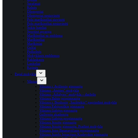
Sarafanai
Kelnės
Džemperiai
Džemperiai nesiuvinėti
Polo marškinėliai siuvinėti
Polo marškinėliai nesiuvinėti
Šokių bateliai
Sportinė apranga
Marškinėliai su emblema
Marškinėliai
Marškiniai
Golfai
Pėdkelnės
Mokyklinės emblemos
Kaklaskarės
Lankeliai
Kojinės
Pagal mokyklą
Vilnius
Vilniaus r. Avižienių gimnazija
Vilniaus „Ateities” mokykla
Vilniaus „Atžalyno” mokykla – darželis
Vilniaus Balsių progimnazija
Vilniaus r. Bezdonių „Saulėtekio” pagrindinė mokykla
Vilniaus Fabijoniškių gimnazija
Vilniaus Gabijos gimnazija
Guliverio akademija
Vilniaus Gabijos progimnazija
Vilniaus Jėzuitų gimnazija
Vilniaus Jėzuitų gimnazija. Pradinė mokykla
Vilniaus Jono Basanavičiaus progimnazija
Vilniaus Juzefo Ignacijaus Kraševskio gimnazija