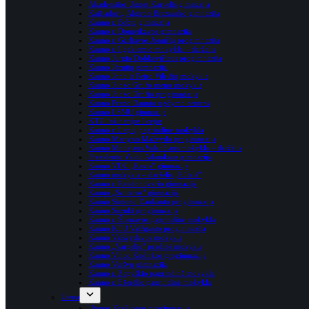
Akademijos Ugnės Karvelis gimnazija
Kaišiadorių Algirdo Brazausko gimnazija
Kauno r. Babtų gimnazija
Kauno r. Domeikavos gimnazija
Kauno r. Garliavos Jonučių progimnazija
Kauno r. Ilgakiemio mokykla – darželis
Kauno Jurgio Dobkevičiaus progimnazija
Kauno Jėzuitų gimnazija
Kauno Jono ir Petro Vileišių mokykla
Kauno Juozo Grušo meno mokykla
Kauno Juozo Urbšio progimnazija
Kauno Prano Daunio ugdymo centras
Kauno LSMU gimnazija
KTU Inžinerijos licėjus
Kauno r. Lapių pagrindinė mokykla
Kauno Martyno Mažvydo progimnazija
Kauno Motiejaus Valančiaus mokykla – darželis
Prezidento Valdo Adamkaus gimnazija
Kauno VDU „Rasos” gimnazija
Kauno mokykla – darželis „Rūtelė”
Kauno r. Raudondvario gimnazija
Kauno „Santaros” gimnazija
Kauno Simono Daukanto progimnazija
Kauno Suzuki progimnazija
Kauno r. Šlienavos pagrindinė mokykla
Kauno KTU Vaižganto progimnazija
Kauno Vaišvydavos mokykla
Kauno „Varpelio” pradinė mokykla
Kauno Vinco Kudirkos progimnazija
Kauno Veršvų gimnazija
Kauno r. Zapyškio pagrindinė mokykla
Kauno r. Ežerėlio pagrindinė mokykla
Utena
Utenos Krašuonos progimnazija