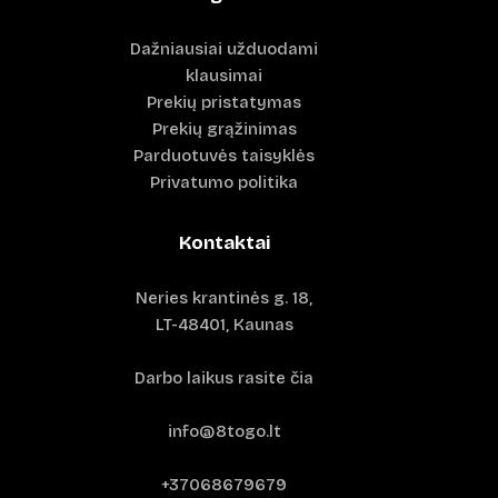
Dažniausiai užduodami
klausimai
Prekių pristatymas
Prekių grąžinimas
Parduotuvės taisyklės
Privatumo politika
Kontaktai
Neries krantinės g. 18,
LT-48401, Kaunas
Darbo laikus rasite čia
info@8togo.lt
+37068679679