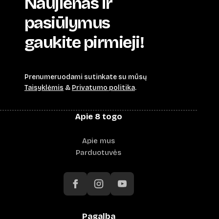
Naujienas ir
pasiūlymus
gaukite pirmieji!
Prenumeruodami sutinkate su mūsų
Taisyklėmis
&
Privatumo politika
.
Apie 8 togo
Apie mus
Parduotuvės
Pagalba