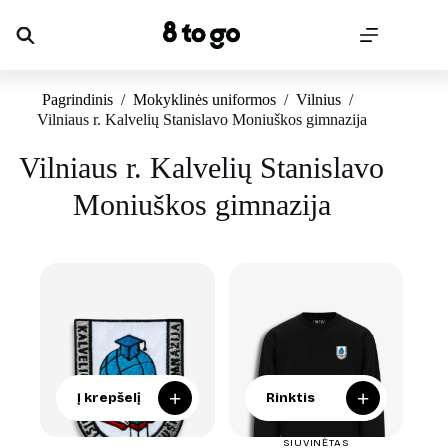
Skip
to
content
Pagrindinis
/
Mokyklinės uniformos
/
Vilnius
/
Vilniaus r. Kalvelių Stanislavo Moniuškos gimnazija
Vilniaus r. Kalvelių Stanislavo
Moniuškos gimnazija
+
+
Į krepšelį
Rinktis
SIUVINĖTAS