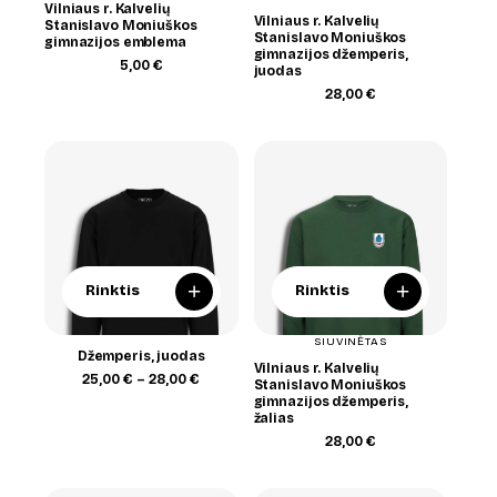
Vilniaus r. Kalvelių
Vilniaus r. Kalvelių
Stanislavo Moniuškos
Stanislavo Moniuškos
gimnazijos emblema
gimnazijos džemperis,
5,00
€
juodas
28,00
€
+
+
Rinktis
Rinktis
SIUVINĖTAS
Džemperis, juodas
Vilniaus r. Kalvelių
Price
25,00
€
–
28,00
€
Stanislavo Moniuškos
range:
gimnazijos džemperis,
25,00 €
žalias
through
28,00
€
28,00 €