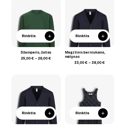
+
+
Rinktis
Rinktis
Džemperis, žalias
Megztinis berniukams,
mėlynas
Price
25,00
€
–
28,00
€
range:
Price
33,00
€
–
38,00
€
25,00 €
range:
through
33,00 €
28,00 €
through
38,00 €
+
+
Rinktis
Rinktis