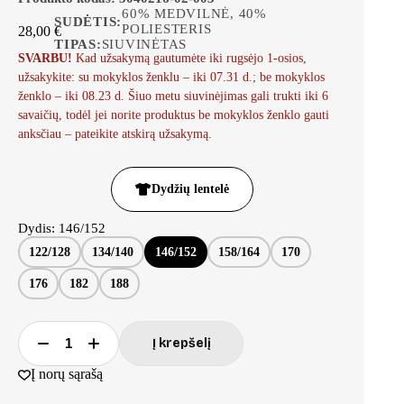
60% MEDVILNĖ, 40%
SUDĖTIS:
POLIESTERIS
28,00
€
TIPAS:
SIUVINĖTAS
SVARBU!
Kad užsakymą gautumėte iki rugsėjo 1-osios,
užsakykite: su mokyklos ženklu – iki 07.31 d.; be mokyklos
ženklo – iki 08.23 d. Šiuo metu siuvinėjimas gali trukti iki 6
savaičių, todėl jei norite produktus be mokyklos ženklo gauti
anksčiau – pateikite atskirą užsakymą.
Dydžių lentelė
Dydis
: 146/152
122/128
134/140
146/152
158/164
170
176
182
188
Į krepšelį
Į norų sąrašą