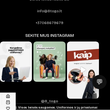
info@8togo.lt
+37068679679
SEKITE MUS INSTAGRAM
💬
@8_togo
© 2026 | Visos teisės saugomos.
Uniformos ir jų privalumai