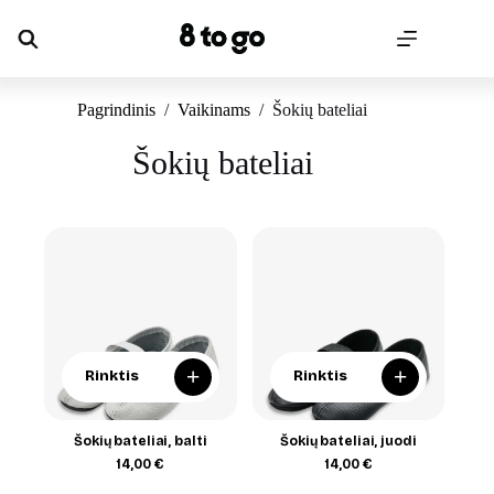
Skip
to
content
Pagrindinis
/
Vaikinams
/
Šokių bateliai
Šokių bateliai
+
+
Rinktis
Rinktis
Šokių bateliai, balti
Šokių bateliai, juodi
14,00
€
14,00
€