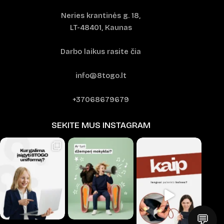
Neries krantinės g. 18,
LT-48401, Kaunas
Darbo laikus rasite čia
info@8togo.lt
+37068679679
SEKITE MUS INSTAGRAM
💬