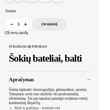
Turime
Į krepšelį
produkto
kiekis:
Į norų sąrašą
Šokių
bateliai,
balti
STILINGAS IR PATOGUS
Šokių bateliai, balti
Aprašymas
Šokių tapkutės choreografijai, gimnastikai, sportui.
Tinkamos avėti nuo darželio iki profesionalių
užsiėmimų. Tai pat tapukai pamėgti avėjimui vietoj
kambarinių šlepečių.
Išorė ir padukas - natūrali oda