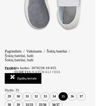
Pagrindinis
/
Vaikinams
/
Šokių bateliai
/
Šokių bateliai, balti
Šokių bateliai, balti
Produkto kodas:
3070238-10-035
14,00
€
SUDĖTIS:
NATŪRALI ODA
Dydžių lentelė
Dydis
: 35
29
30
31
32
33
34
35
36
37
38
39
32/33
35/36
36/37