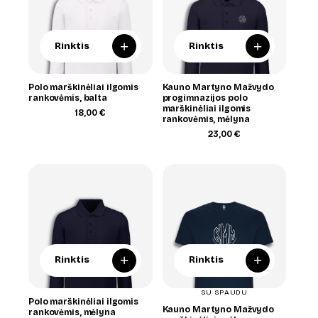
+
+
Rinktis
Rinktis
Polo marškinėliai ilgomis
Kauno Martyno Mažvydo
rankovėmis, balta
progimnazijos polo
marškinėliai ilgomis
18,00
€
rankovėmis, mėlyna
23,00
€
+
+
Rinktis
Rinktis
SU SPAUDU
Polo marškinėliai ilgomis
Kauno Martyno Mažvydo
rankovėmis, mėlyna