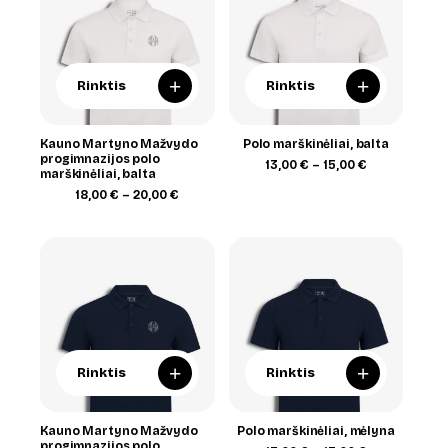
+
+
Rinktis
Rinktis
Kauno Martyno Mažvydo
Polo marškinėliai, balta
progimnazijos polo
Price
13,00
€
–
15,00
€
marškinėliai, balta
range:
Price
13,00 €
18,00
€
–
20,00
€
range:
through
18,00 €
15,00 €
through
20,00 €
+
+
Rinktis
Rinktis
Kauno Martyno Mažvydo
Polo marškinėliai, mėlyna
progimnazijos polo