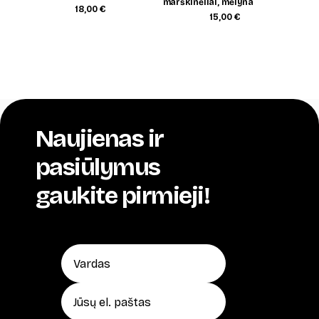
marškinėliai, mėlyna
18,00
€
15,00
€
Naujienas ir
pasiūlymus
gaukite pirmieji!