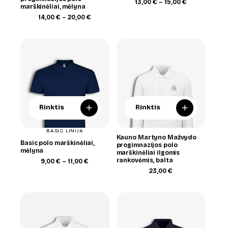
Price
13,00
€
–
15,00
€
marškinėliai, mėlyna
range:
Price
13,00 €
14,00
€
–
20,00
€
range:
through
14,00 €
15,00 €
through
20,00 €
+
+
Rinktis
Rinktis
BASIC LINIJA
Kauno Martyno Mažvydo
Basic polo marškinėliai,
progimnazijos polo
mėlyna
marškinėliai ilgomis
rankovėmis, balta
Price
9,00
€
–
11,00
€
range:
23,00
€
9,00 €
through
11,00 €