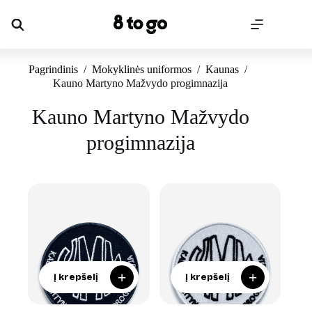
Skip
to
content
Pagrindinis
/
Mokyklinės uniformos
/
Kaunas
/
Kauno Martyno Mažvydo progimnazija
Kauno Martyno Mažvydo
progimnazija
+
+
Į krepšelį
Į krepšelį