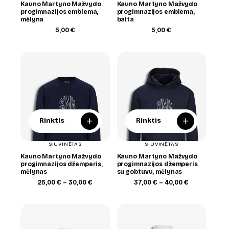
Kauno Martyno Mažvydo
Kauno Martyno Mažvydo
progimnazijos emblema,
progimnazijos emblema,
mėlyna
balta
5,00
€
5,00
€
+
+
Rinktis
Rinktis
SIUVINĖTAS
SIUVINĖTAS
Kauno Martyno Mažvydo
Kauno Martyno Mažvydo
progimnazijos džemperis,
progimnazijos džemperis
mėlynas
su gobtuvu, mėlynas
Price
Price
25,00
€
–
30,00
€
37,00
€
–
40,00
€
range:
range:
25,00 €
37,00 €
through
through
30,00 €
40,00 €