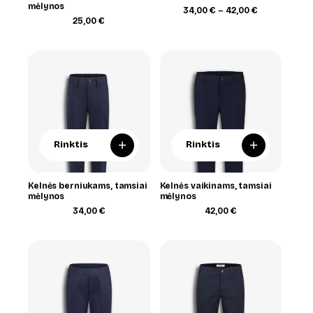
mėlynos
Price
34,00
€
–
42,00
€
range:
25,00
€
34,00 €
through
42,00 €
+
+
Rinktis
Rinktis
Kelnės berniukams, tamsiai
Kelnės vaikinams, tamsiai
mėlynos
mėlynos
34,00
€
42,00
€