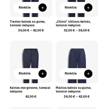
+
+
Rinktis
Rinktis
Tiesios kelnės su guma,
„Chino” stiliaus kelnės,
tamsiai mėlynos
tamsiai mėlynos
Price
Price
34,00
€
–
42,00
€
32,00
€
–
38,00
€
range:
range:
34,00 €
32,00 €
through
through
42,00 €
38,00 €
+
+
Rinktis
Rinktis
Kelnės merginoms, tamsiai
Plačios kelnės su guma,
mėlynos
tamsiai mėlynos
Price
42,00
€
34,00
€
–
42,00
€
range:
34,00 €
through