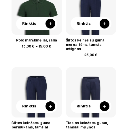
+
+
Rinktis
Rinktis
Polo marškinėliai, žalia
Šiltos kelnės su guma
mergaitėms, tamsiai
Price
13,00
€
–
15,00
€
mėlynos
range:
13,00 €
25,00
€
through
15,00 €
+
+
Rinktis
Rinktis
Šiltos kelnės su guma
Tiesios kelnės su guma,
berniukams, tamsiai
tamsiai mėlynos