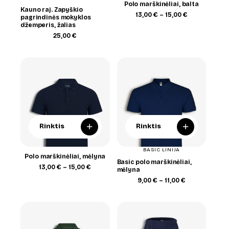
Polo marškinėliai, balta
Kauno raj. Zapyškio
Price
13,00
€
–
15,00
€
pagrindinės mokyklos
range:
džemperis, žalias
13,00 €
25,00
€
through
15,00 €
+
+
Rinktis
Rinktis
BASIC LINIJA
Polo marškinėliai, mėlyna
Basic polo marškinėliai,
Price
13,00
€
–
15,00
€
mėlyna
range:
Price
9,00
€
–
11,00
€
13,00 €
range:
through
9,00 €
15,00 €
through
11,00 €