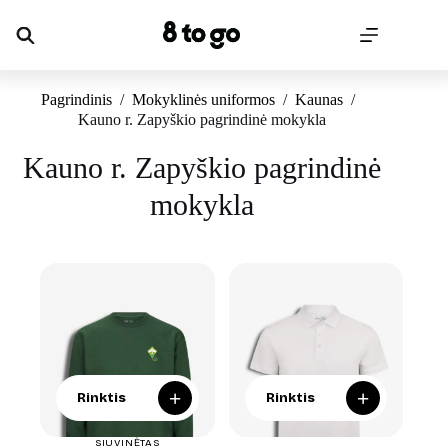
Skip
to
content
Pagrindinis
/
Mokyklinės uniformos
/
Kaunas
/
Kauno r. Zapyškio pagrindinė mokykla
Kauno r. Zapyškio pagrindinė
mokykla
+
+
Rinktis
Rinktis
SIUVINĖTAS