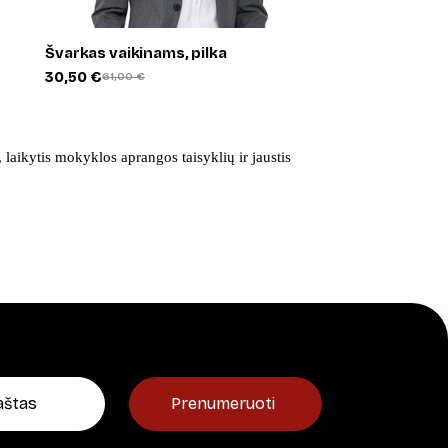
Švarkas vaikinams, pilka
30,50
€
61,00
€
Original
Current
price
price
was:
is:
61,00 €.
30,50 €.
laikytis mokyklos aprangos taisyklių ir jaustis
Prenumeruoti