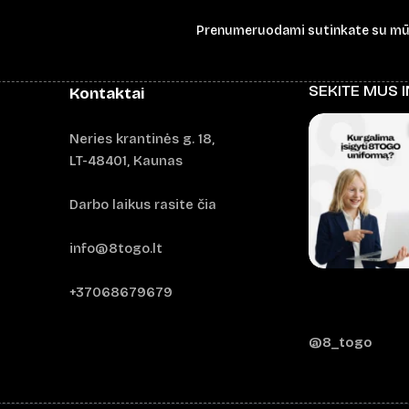
Prenumeruodami sutinkate su m
SEKITE MUS 
Kontaktai
Neries krantinės g. 18,
LT-48401, Kaunas
Darbo laikus rasite čia
info@8togo.lt
+37068679679
@8_togo