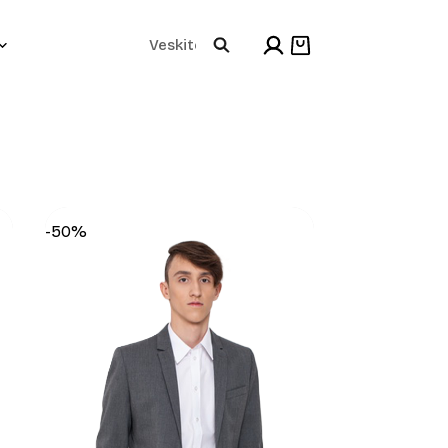
Products
Shopping
cart
search
-50%
+