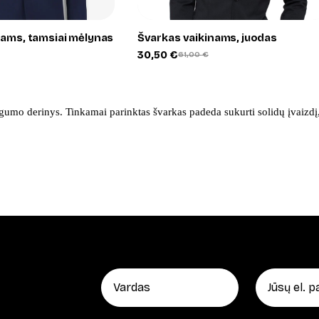
nams, tamsiai mėlynas
Švarkas vaikinams, juodas
30,50
€
61,00
€
Original
Current
price
price
was:
is:
61,00 €.
30,50 €.
gumo derinys. Tinkamai parinktas švarkas padeda sukurti solidų įvaizdį, 