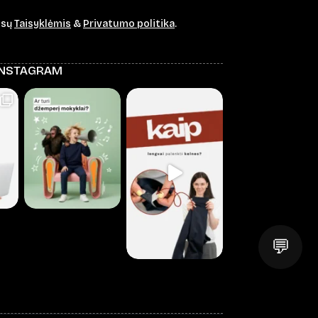
ūsų
Taisyklėmis
&
Privatumo politika
.
INSTAGRAM
💬