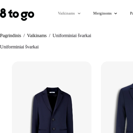
Skip
to
content
Vaikinams
Merginoms
P
Pagrindinis
/
Vaikinams
/
Uniforminiai švarkai
Uniforminiai švarkai
+