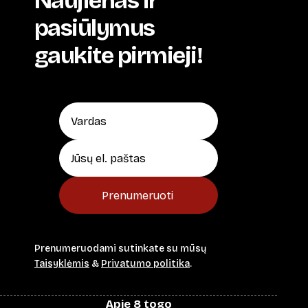
Naujienas ir
pasiūlymus
gaukite pirmieji!
Prenumeruoti
Prenumeruodami sutinkate su mūsų
Taisyklėmis
&
Privatumo politika
.
Apie 8 togo