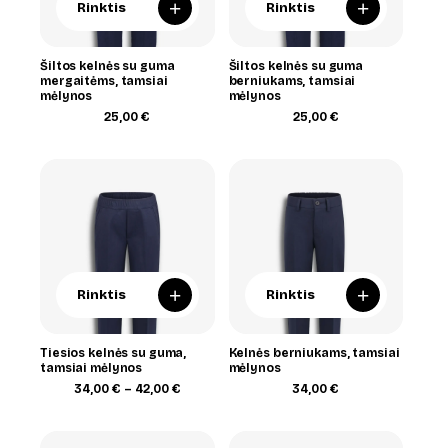
+
+
Rinktis
Rinktis
Šiltos kelnės su guma
Šiltos kelnės su guma
mergaitėms, tamsiai
berniukams, tamsiai
mėlynos
mėlynos
25,00
€
25,00
€
+
+
Rinktis
Rinktis
Tiesios kelnės su guma,
Kelnės berniukams, tamsiai
tamsiai mėlynos
mėlynos
Price
34,00
€
–
42,00
€
34,00
€
range:
34,00 €
through