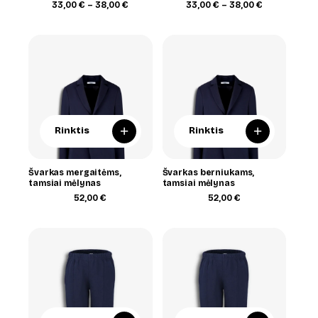
Price
Price
33,00
€
–
38,00
€
33,00
€
–
38,00
€
range:
range:
33,00 €
33,00 €
through
through
38,00 €
38,00 €
+
+
Rinktis
Rinktis
Švarkas mergaitėms,
Švarkas berniukams,
tamsiai mėlynas
tamsiai mėlynas
52,00
€
52,00
€