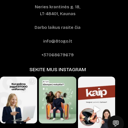
Neries krantinės g. 18,
LT-48401, Kaunas
Darbo laikus rasite čia
info@8togo.lt
+37068679679
SEKITE MUS INSTAGRAM
💬