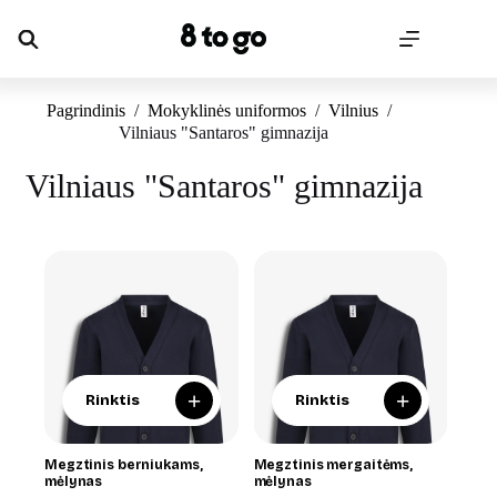
Skip
to
content
Pagrindinis
/
Mokyklinės uniformos
/
Vilnius
/
Vilniaus "Santaros" gimnazija
Vilniaus "Santaros" gimnazija
+
+
Rinktis
Rinktis
Megztinis berniukams,
Megztinis mergaitėms,
mėlynas
mėlynas