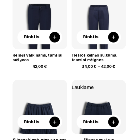
42,00 €
+
+
Rinktis
Rinktis
Kelnės vaikinams, tamsiai
Tiesios kelnės su guma,
mėlynos
tamsiai mėlynos
Price
42,00
€
34,00
€
–
42,00
€
range:
34,00 €
through
42,00 €
Laukiame
+
+
Rinktis
Rinktis