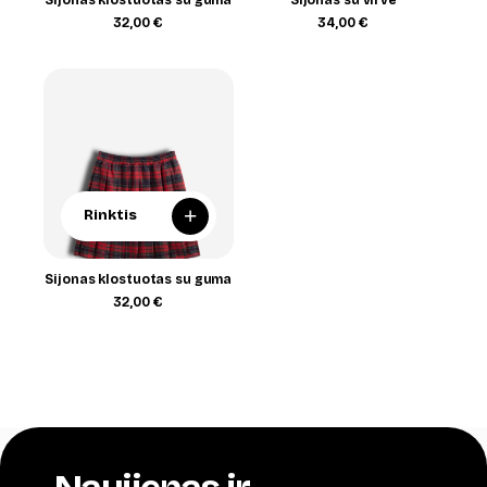
Sijonas klostuotas su guma
Sijonas su virve
32,00
€
34,00
€
+
Rinktis
Sijonas klostuotas su guma
32,00
€