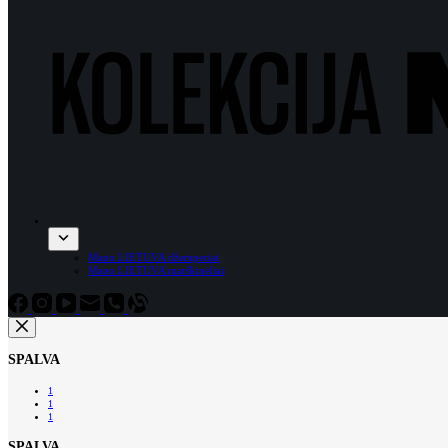
Mano LIETUVA džemperiai
Mano LIETUVA marškinėliai
SPALVA
1
1
1
SPALVA