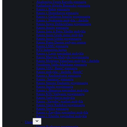
Akademijos Ugnės Karvelis gimnazija
Kaišiadorių Algirdo Brazausko gimnazija
Kauno r. Babtų gimnazija
Kauno r. Domeikavos gimnazija
Kauno r. Garliavos Jonučių progimnazija
Kauno r. Ilgakiemio mokykla – darželis
Kauno Jurgio Dobkevičiaus progimnazija
Kauno Jėzuitų gimnazija
Kauno Jono ir Petro Vileišių mokykla
Kauno Juozo Grušo meno mokykla
Kauno Juozo Urbšio progimnazija
Kauno Prano Daunio ugdymo centras
Kauno LSMU gimnazija
KTU Inžinerijos licėjus
Kauno r. Lapių pagrindinė mokykla
Kauno Martyno Mažvydo progimnazija
Kauno Motiejaus Valančiaus mokykla – darželis
Prezidento Valdo Adamkaus gimnazija
Kauno VDU „Rasos” gimnazija
Kauno mokykla – darželis „Rūtelė”
Kauno r. Raudondvario gimnazija
Kauno „Santaros” gimnazija
Kauno Simono Daukanto progimnazija
Kauno Suzuki progimnazija
Kauno r. Šlienavos pagrindinė mokykla
Kauno KTU Vaižganto progimnazija
Kauno Vaišvydavos mokykla
Kauno „Varpelio” pradinė mokykla
Kauno Vinco Kudirkos progimnazija
Kauno Veršvų gimnazija
Kauno r. Zapyškio pagrindinė mokykla
Kauno r. Ežerėlio pagrindinė mokykla
Utena
Utenos Krašuonos progimnazija