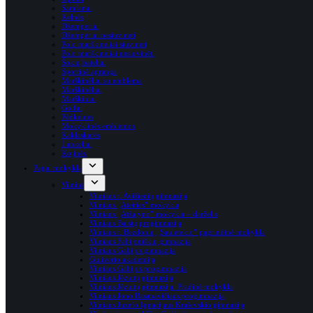
Sarafanai
Kelnės
Džemperiai
Džemperiai nesiuvinėti
Polo marškinėliai siuvinėti
Polo marškinėliai nesiuvinėti
Šokių bateliai
Sportinė apranga
Marškinėliai su emblema
Marškinėliai
Marškiniai
Golfai
Pėdkelnės
Mokyklinės emblemos
Kaklaskarės
Lankeliai
Kojinės
Pagal mokyklą
Vilnius
Vilniaus r. Avižienių gimnazija
Vilniaus „Ateities” mokykla
Vilniaus „Atžalyno” mokykla – darželis
Vilniaus Balsių progimnazija
Vilniaus r. Bezdonių „Saulėtekio” pagrindinė mokykla
Vilniaus Fabijoniškių gimnazija
Vilniaus Gabijos gimnazija
Guliverio akademija
Vilniaus Gabijos progimnazija
Vilniaus Jėzuitų gimnazija
Vilniaus Jėzuitų gimnazija. Pradinė mokykla
Vilniaus Jono Basanavičiaus progimnazija
Vilniaus Juzefo Ignacijaus Kraševskio gimnazija