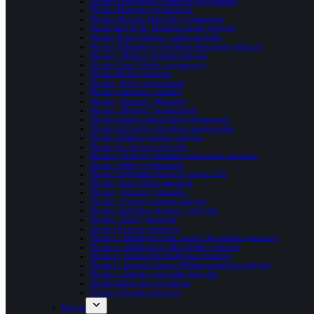
Vilniaus kunigaikščio Gedimino progimnazija
Vilniaus Maironio progimnazija
Vilniaus Martyno Mažvydo progimnazija
Nacionalinė M. K. Čiurlionio menų mokykla
Vilniaus Prano Mašioto pradinė mokykla
Vilniaus Palaimintojo Teofiliaus Matulionio gimnazija
Vilniaus „Pelėdos” pradinė mokykla
Vilniaus Petro Vileišio progimnazija
Vilniaus Riešės gimnazija
Vilniaus „Ryto” progimnazija
Vilniaus Salininkų gimnazija
Vilniaus „Santaros” gimnazija
Vilniaus „Sietuvos” progimnazija
Vilniaus Simono Stanevičiaus progimnazija
Vilniaus Sofijos Kovalevskajos progimnazija
Vilniaus Šeškinės pradinė mokykla
Vilniaus Šv. Juozapo mokykla
Vilniaus r. Kalvelių Stanislavo Moniuškos gimnazija
Vilniaus Taikos progimnazija
Vilniaus tarptautinis Prancūzų licėjus LIFV
Vilniaus Trakų Vokės gimnazija
Vilniaus „Veiksmo” gimnazija
Vilniaus „Vyturio” pradinė mokykla
Vilniaus Žaliakalnio darželis – mokykla
Vilniaus „Žaros” gimnazija
Vilniaus Žvėryno gimnazija
Vilniaus r. Maišiagalos kun. Juzefo Obrembskio gimnazija
Vilniaus r. Maišiagalos LDK Algirdo gimnazija
Vilniaus r. Nemenčinės Gedimino gimnazija
Vilniaus r. Pake­nės Čes­lovo Milošo pag­rin­dinė mokykla
Vilniaus r. Šumsko pagrindinė mokykla
Vilniaus-Balstogės universitetas
Vilniaus Senvagės gimnazija
Kaunas