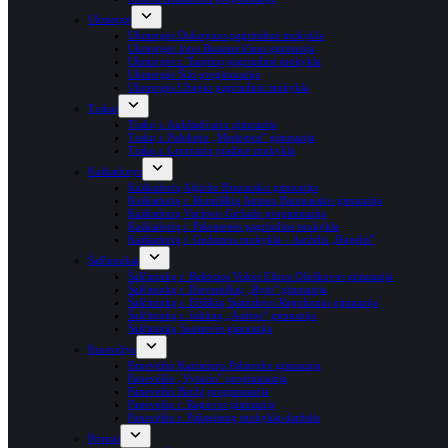
Ukmergė
Ukmergės Dukstynos pagrindinė mokykla
Ukmergės Jono Basanavičiaus gimnazija
Ukmergės r. Taujėnų pagrindinė mokykla
Ukmergės Šilo progimnazija
Ukmergės Užupio pagrindinė mokykla
Trakai
Trakų r. Aukštadvario gimnazija
Trakų r. Paluknio „Medeinos” gimnazija
Trakų r. Lentvario pradinė mokykla
Kaišiadorys
Kaišiadorių Algirdo Brazausko gimnazija
Kaišiadorių r. Rumšiškių Antano Baranausko gimnazija
Kaišiadorių Vaclovo Giržado progimnazija
Kaišiadorių r. Palomenės pagrindinė mokykla
Kaišiadorių r. Gudienos mokykla – darželis „Rugelis”
Šalčininkai
Šalčininkų r. Baltosios Vokės Elizos Ožeškovos gimnazija
Šalčininkų r. Dieveniškių „Ryto“ gimnazija
Šalčininkų r. Eišiškių Stanislovo Rapolionio gimnazija
Šalčininkų r. Jašiūnų „Aušros” gimnazija
Šalčininkų Santarvės gimnazija
Panevėžys
Panevėžio Kazimiero Paltaroko gimnazija
Panevėžio „Vyturio” progimnazija
Panevėžio Beržų progimnazija
Panevėžio r. Raguvos gimnazija
Panevėžio r. Pažagienių mokykla-darželis
Prienai