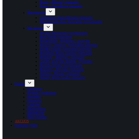
Prienų „Žiburio” gimnazija
Prienų r. Suvalkijos gimnazija
Marijampolė
Liudvinavo Kazio Borutos gimnazija
Marijampolės Jono Totoraičio progimnazija
Kiti miestai
Alytaus Panemunės progimnazija
Biržų Saulės gimnazija
Druskininkų „Atgimimo” mokykla
Jonavos „Lietavos” pagrindinė mokykla
Joniškio Saulės pagrindinė mokykla
Prezidento Kazio Griniaus gimnazija
Kėdainių „Atžalyno” gimnazija
Lazdijų mokykla-darželis „Vyturėlis”
Pasvalio Svalios progimnazija
Raseinių r. Ariogalos gimnazija
Varėnos „Ąžuolo“ gimnazija
Veisiejų Sigito Gedos gimnazija
Priedai
Emblemos
Kojinės ir pėdkelnės
Peteliškės
Fantazijos
Lankeliai
Kaklaraiščiai
Kaklaskarės
Šokių bateliai
AKCIJOS
Uniformų gidas