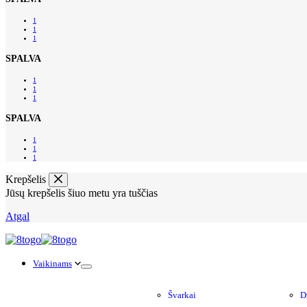
1
1
1
SPALVA
1
1
1
SPALVA
1
1
1
Krepšelis
Jūsų krepšelis šiuo metu yra tuščias
Atgal
Vaikinams
Švarkai
D