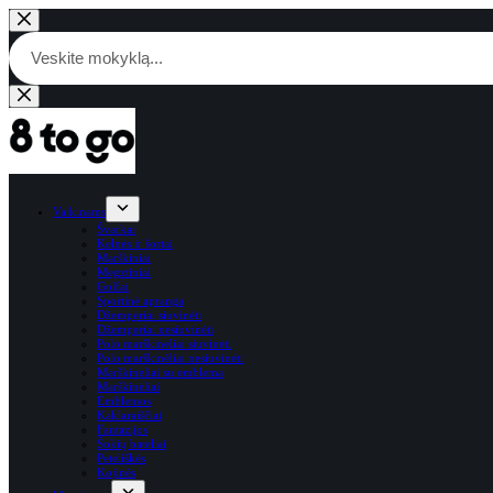
Skip
to
content
Products
search
Vaikinams
Švarkai
Kelnės ir šortai
Marškiniai
Megztiniai
Golfai
Sportinė apranga
Džemperiai siuvinėti
Džemperiai nesiuvinėti
Polo marškineliai siuvinėti
Polo marškinėliai nesiuvinėti
Marškinėliai su emblema
Marškinėliai
Emblemos
Kaklaraiščiai
Fantazijos
Šokių bateliai
Peteliškės
Kojinės