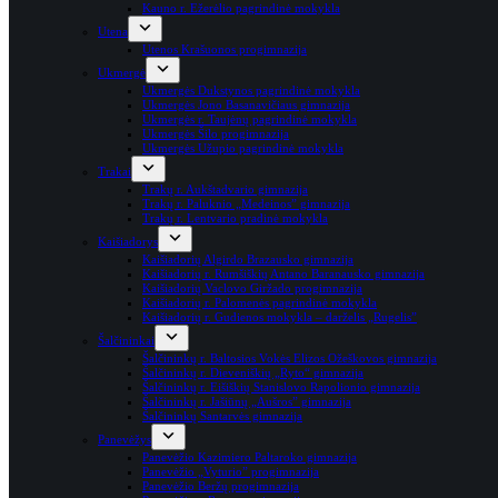
Kauno r. Ežerėlio pagrindinė mokykla
Utena
Utenos Krašuonos progimnazija
Ukmergė
Ukmergės Dukstynos pagrindinė mokykla
Ukmergės Jono Basanavičiaus gimnazija
Ukmergės r. Taujėnų pagrindinė mokykla
Ukmergės Šilo progimnazija
Ukmergės Užupio pagrindinė mokykla
Trakai
Trakų r. Aukštadvario gimnazija
Trakų r. Paluknio „Medeinos” gimnazija
Trakų r. Lentvario pradinė mokykla
Kaišiadorys
Kaišiadorių Algirdo Brazausko gimnazija
Kaišiadorių r. Rumšiškių Antano Baranausko gimnazija
Kaišiadorių Vaclovo Giržado progimnazija
Kaišiadorių r. Palomenės pagrindinė mokykla
Kaišiadorių r. Gudienos mokykla – darželis „Rugelis”
Šalčininkai
Šalčininkų r. Baltosios Vokės Elizos Ožeškovos gimnazija
Šalčininkų r. Dieveniškių „Ryto“ gimnazija
Šalčininkų r. Eišiškių Stanislovo Rapolionio gimnazija
Šalčininkų r. Jašiūnų „Aušros” gimnazija
Šalčininkų Santarvės gimnazija
Panevėžys
Panevėžio Kazimiero Paltaroko gimnazija
Panevėžio „Vyturio” progimnazija
Panevėžio Beržų progimnazija