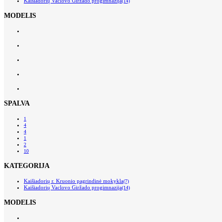
Kaišiadorių Vaclovo Giržado progimnazija
(14)
MODELIS
SPALVA
1
4
4
1
2
10
KATEGORIJA
Kaišiadorių r. Kruonio pagrindinė mokykla
(7)
Kaišiadorių Vaclovo Giržado progimnazija
(14)
MODELIS