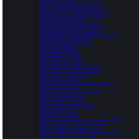
Vilniaus Jėzuitų gimnazija. Pradinė mokykla
Vilniaus Jono Basanavičiaus progimnazija
Vilniaus Juzefo Ignacijaus Kraševskio gimnazija
Vilniaus kunigaikščio Gedimino progimnazija
Vilniaus Maironio progimnazija
Vilniaus Martyno Mažvydo progimnazija
Nacionalinė M. K. Čiurlionio menų mokykla
Vilniaus Prano Mašioto pradinė mokykla
Vilniaus Palaimintojo Teofiliaus Matulionio gimnazija
Vilniaus „Pelėdos” pradinė mokykla
Vilniaus Petro Vileišio progimnazija
Vilniaus Riešės gimnazija
Vilniaus „Ryto” progimnazija
Vilniaus Salininkų gimnazija
Vilniaus „Santaros” gimnazija
Vilniaus „Sietuvos” progimnazija
Vilniaus Simono Stanevičiaus progimnazija
Vilniaus Sofijos Kovalevskajos progimnazija
Vilniaus Šeškinės pradinė mokykla
Vilniaus Šv. Juozapo mokykla
Vilniaus r. Kalvelių Stanislavo Moniuškos gimnazija
Vilniaus Taikos progimnazija
Vilniaus tarptautinis Prancūzų licėjus LIFV
Vilniaus Trakų Vokės gimnazija
Vilniaus „Veiksmo” gimnazija
Vilniaus „Vyturio” pradinė mokykla
Vilniaus Žaliakalnio darželis – mokykla
Vilniaus „Žaros” gimnazija
Vilniaus Žvėryno gimnazija
Vilniaus r. Maišiagalos kun. Juzefo Obrembskio gimnazija
Vilniaus r. Maišiagalos LDK Algirdo gimnazija
Vilniaus r. Nemenčinės Gedimino gimnazija
Vilniaus r. Pake­nės Čes­lovo Milošo pag­rin­dinė mokykla
Vilniaus r. Šumsko pagrindinė mokykla