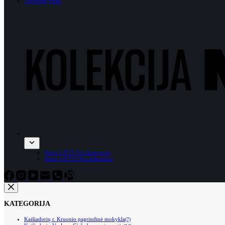
Uniformų gidas
Mano LIETUVA džemperiai
Mano LIETUVA marškinėliai
KATEGORIJA
Kaišiadorių r. Kruonio pagrindinė mokykla
(7)