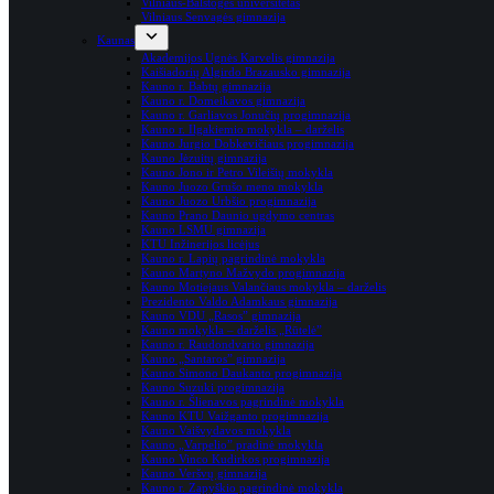
Vilniaus-Balstogės universitetas
Vilniaus Senvagės gimnazija
Kaunas
Akademijos Ugnės Karvelis gimnazija
Kaišiadorių Algirdo Brazausko gimnazija
Kauno r. Babtų gimnazija
Kauno r. Domeikavos gimnazija
Kauno r. Garliavos Jonučių progimnazija
Kauno r. Ilgakiemio mokykla – darželis
Kauno Jurgio Dobkevičiaus progimnazija
Kauno Jėzuitų gimnazija
Kauno Jono ir Petro Vileišių mokykla
Kauno Juozo Grušo meno mokykla
Kauno Juozo Urbšio progimnazija
Kauno Prano Daunio ugdymo centras
Kauno LSMU gimnazija
KTU Inžinerijos licėjus
Kauno r. Lapių pagrindinė mokykla
Kauno Martyno Mažvydo progimnazija
Kauno Motiejaus Valančiaus mokykla – darželis
Prezidento Valdo Adamkaus gimnazija
Kauno VDU „Rasos” gimnazija
Kauno mokykla – darželis „Rūtelė”
Kauno r. Raudondvario gimnazija
Kauno „Santaros” gimnazija
Kauno Simono Daukanto progimnazija
Kauno Suzuki progimnazija
Kauno r. Šlienavos pagrindinė mokykla
Kauno KTU Vaižganto progimnazija
Kauno Vaišvydavos mokykla
Kauno „Varpelio” pradinė mokykla
Kauno Vinco Kudirkos progimnazija
Kauno Veršvų gimnazija
Kauno r. Zapyškio pagrindinė mokykla