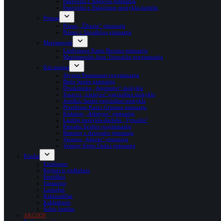
Panevėžio r. Raguvos gimnazija
Panevėžio r. Pažagienių mokykla-darželis
Prienai
Prienų „Žiburio” gimnazija
Prienų r. Suvalkijos gimnazija
Marijampolė
Liudvinavo Kazio Borutos gimnazija
Marijampolės Jono Totoraičio progimnazija
Kiti miestai
Alytaus Panemunės progimnazija
Biržų Saulės gimnazija
Druskininkų „Atgimimo” mokykla
Jonavos „Lietavos” pagrindinė mokykla
Joniškio Saulės pagrindinė mokykla
Prezidento Kazio Griniaus gimnazija
Kėdainių „Atžalyno” gimnazija
Lazdijų mokykla-darželis „Vyturėlis”
Pasvalio Svalios progimnazija
Raseinių r. Ariogalos gimnazija
Varėnos „Ąžuolo“ gimnazija
Veisiejų Sigito Gedos gimnazija
Priedai
Emblemos
Kojinės ir pėdkelnės
Peteliškės
Fantazijos
Lankeliai
Kaklaraiščiai
Kaklaskarės
Šokių bateliai
AKCIJOS