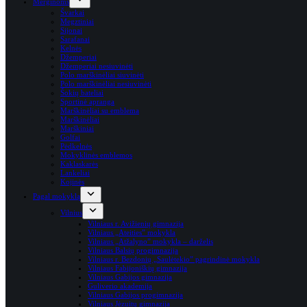
Merginoms
Švarkai
Megztiniai
Sijonai
Sarafanai
Kelnės
Džemperiai
Džemperiai nesiuvinėti
Polo marškinėliai siuvinėti
Polo marškinėliai nesiuvinėti
Šokių bateliai
Sportinė apranga
Marškinėliai su emblema
Marškinėliai
Marškiniai
Golfai
Pėdkelnės
Mokyklinės emblemos
Kaklaskarės
Lankeliai
Kojinės
Pagal mokyklą
Vilnius
Vilniaus r. Avižienių gimnazija
Vilniaus „Ateities” mokykla
Vilniaus „Atžalyno” mokykla – darželis
Vilniaus Balsių progimnazija
Vilniaus r. Bezdonių „Saulėtekio” pagrindinė mokykla
Vilniaus Fabijoniškių gimnazija
Vilniaus Gabijos gimnazija
Guliverio akademija
Vilniaus Gabijos progimnazija
Vilniaus Jėzuitų gimnazija