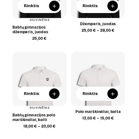
+
+
Rinktis
Rinktis
SIUVINĖTAS
Džemperis, juodas
Babtų gimnazijos
Price
25,00
€
–
28,00
€
džemperis, juodas
range:
25,00
€
25,00 €
through
28,00 €
+
+
Rinktis
Rinktis
SIUVINĖTAS
Polo marškinėliai, balta
Babtų gimnazijos polo
Price
13,00
€
–
15,00
€
marškinėliai, balti
range:
Price
18,00
€
–
20,00
€
13,00 €
range:
through
18,00 €
15,00 €