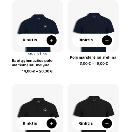
through
20,00 €
+
+
Rinktis
Rinktis
SIUVINĖTAS
Polo marškinėliai, mėlyna
Babtų gimnazijos polo
Price
13,00
€
–
15,00
€
marškinėliai, mėlyna
range:
Price
14,00
€
–
20,00
€
13,00 €
range:
through
14,00 €
15,00 €
through
20,00 €
+
+
Rinktis
Rinktis