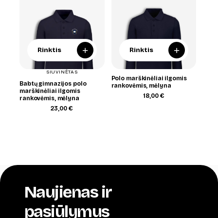
+
+
Rinktis
Rinktis
SIUVINĖTAS
Polo marškinėliai ilgomis
Babtų gimnazijos polo
rankovėmis, mėlyna
marškinėliai ilgomis
18,00
€
rankovėmis, mėlyna
23,00
€
Naujienas ir
pasiūlymus