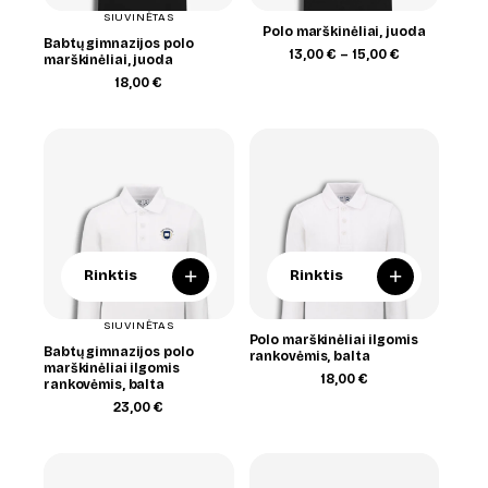
SIUVINĖTAS
Polo marškinėliai, juoda
Babtų gimnazijos polo
Price
13,00
€
–
15,00
€
marškinėliai, juoda
range:
18,00
€
13,00 €
through
15,00 €
+
+
Rinktis
Rinktis
SIUVINĖTAS
Polo marškinėliai ilgomis
Babtų gimnazijos polo
rankovėmis, balta
marškinėliai ilgomis
18,00
€
rankovėmis, balta
23,00
€