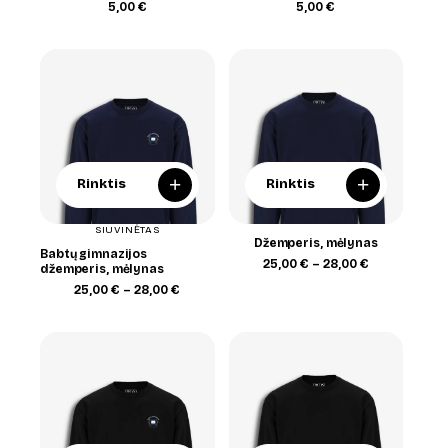
5,00
€
5,00
€
+
+
Rinktis
Rinktis
SIUVINĖTAS
Džemperis, mėlynas
Babtų gimnazijos
Price
25,00
€
–
28,00
€
džemperis, mėlynas
range:
Price
25,00
€
–
28,00
€
25,00 €
range:
through
25,00 €
28,00 €
through
28,00 €