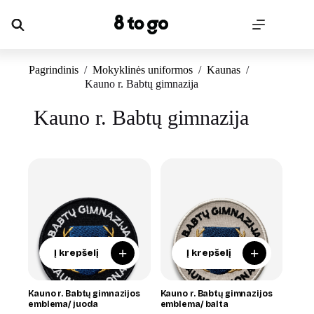
Skip
to
content
Pagrindinis
/
Mokyklinės uniformos
/
Kaunas
/
Kauno r. Babtų gimnazija
Kauno r. Babtų gimnazija
+
+
Į krepšelį
Į krepšelį
Kauno r. Babtų gimnazijos
Kauno r. Babtų gimnazijos
emblema/ juoda
emblema/ balta