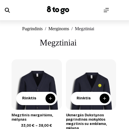
Skip
to
content
Pagrindinis
/
Merginoms
/
Megztiniai
Megztiniai
+
+
Rinktis
Rinktis
Megztinis mergaitėms,
Ukmergės Dukstynos
mėlynas
pagrindinės mokyklos
megztinis su emblema,
Price
33,00
€
–
38,00
€
mėlyna