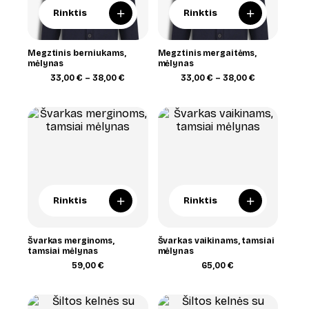
+
+
Rinktis
Rinktis
Megztinis berniukams,
Megztinis mergaitėms,
mėlynas
mėlynas
Price
Price
33,00
€
–
38,00
€
33,00
€
–
38,00
€
range:
range:
33,00 €
33,00 €
through
through
38,00 €
38,00 €
+
+
Rinktis
Rinktis
Švarkas merginoms,
Švarkas vaikinams, tamsiai
tamsiai mėlynas
mėlynas
59,00
€
65,00
€