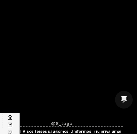
💬
@8_togo
© 2026 | Visos teisės saugomos.
Uniformos ir jų privalumai