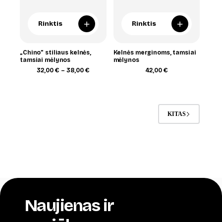
+
+
Rinktis
Rinktis
„Chino” stiliaus kelnės,
Kelnės merginoms, tamsiai
tamsiai mėlynos
mėlynos
Price
32,00
€
–
38,00
€
42,00
€
range:
32,00 €
through
38,00 €
KITAS
Naujienas ir