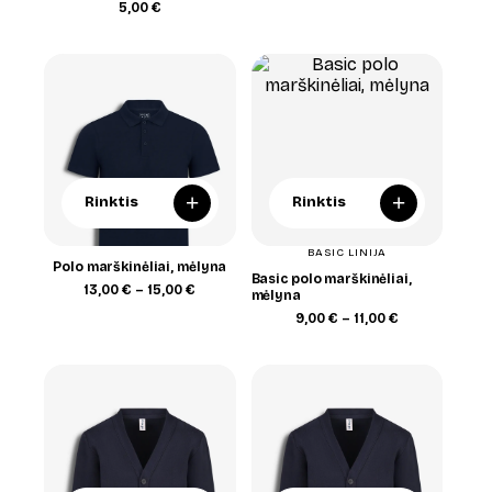
range:
5,00
€
13,00 €
through
15,00 €
+
+
Rinktis
Rinktis
BASIC LINIJA
Polo marškinėliai, mėlyna
Basic polo marškinėliai,
Price
13,00
€
–
15,00
€
mėlyna
range:
Price
9,00
€
–
11,00
€
13,00 €
range:
through
9,00 €
15,00 €
through
11,00 €