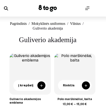
Skip
to
content
Pagrindinis
/
Mokyklinės uniformos
/
Vilnius
/
Guliverio akademija
Guliverio akademija
+
+
Į krepšelį
Rinktis
Guliverio akademijos
Polo marškinėliai, balta
emblema
Price
13,00
€
–
15,00
€