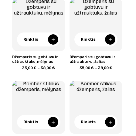
38,00 €
38,00 €
+
+
Rinktis
Rinktis
Džemperis su gobtuvu ir
Džemperis su gobtuvu ir
užtrauktuku, mėlynas
užtrauktuku, žalias
Price
Price
35,00
€
–
38,00
€
35,00
€
–
38,00
€
range:
range:
35,00 €
35,00 €
through
through
38,00 €
38,00 €
+
+
Rinktis
Rinktis