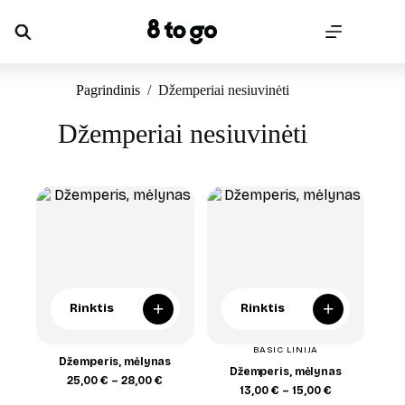
Skip
to
content
Pagrindinis
/
Džemperiai nesiuvinėti
Džemperiai nesiuvinėti
+
+
Rinktis
Rinktis
BASIC LINIJA
Džemperis, mėlynas
Džemperis, mėlynas
Price
25,00
€
–
28,00
€
Price
13,00
€
–
15,00
€
range:
range: