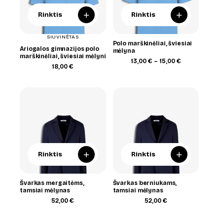
+
+
Rinktis
Rinktis
SIUVINĖTAS
Polo marškinėliai, šviesiai
Ariogalos gimnazijos polo
mėlyna
marškinėliai, šviesiai mėlyni
Price
13,00
€
–
15,00
€
18,00
€
range:
13,00 €
through
15,00 €
+
+
Rinktis
Rinktis
Švarkas mergaitėms,
Švarkas berniukams,
tamsiai mėlynas
tamsiai mėlynas
52,00
€
52,00
€