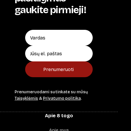
gaukite pirmieji!
Prenumeruoti
Prenumeruodami sutinkate su mūsų
Taisyklėmis
&
Privatumo politika
.
Apie 8 togo
Apie mus