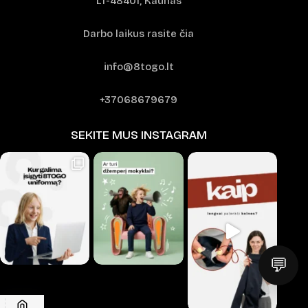
LT-48401, Kaunas
Darbo laikus rasite čia
info@8togo.lt
+37068679679
SEKITE MUS INSTAGRAM
💬