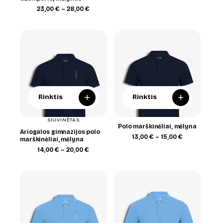
range:
Price
23,00
€
–
28,00
€
25,00 €
range:
through
23,00 €
28,00 €
through
28,00 €
+
+
Rinktis
Rinktis
SIUVINĖTAS
Polo marškinėliai, mėlyna
Ariogalos gimnazijos polo
Price
13,00
€
–
15,00
€
marškinėliai, mėlyna
range:
Price
14,00
€
–
20,00
€
13,00 €
range:
through
14,00 €
15,00 €
through
20,00 €