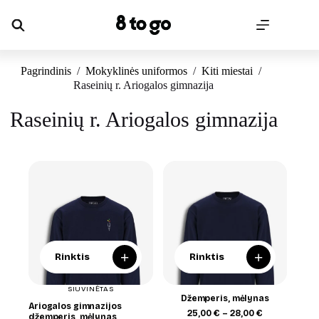
Skip
to
content
Pagrindinis
/
Mokyklinės uniformos
/
Kiti miestai
/
Raseinių r. Ariogalos gimnazija
Raseinių r. Ariogalos gimnazija
+
+
Rinktis
Rinktis
SIUVINĖTAS
Džemperis, mėlynas
Ariogalos gimnazijos
Price
25,00
€
–
28,00
€
džemperis, mėlynas