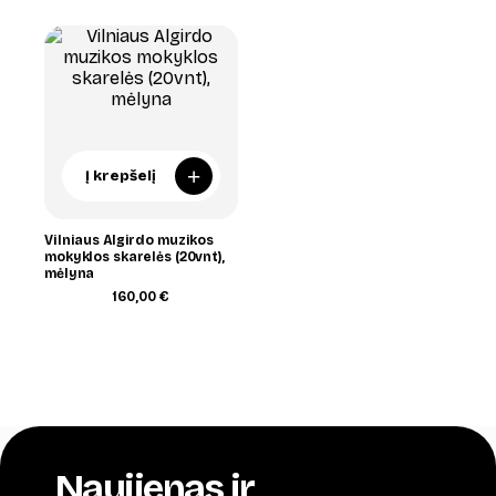
through
42,00 €
+
Į krepšelį
Vilniaus Algirdo muzikos
mokyklos skarelės (20vnt),
mėlyna
160,00
€
Naujienas ir