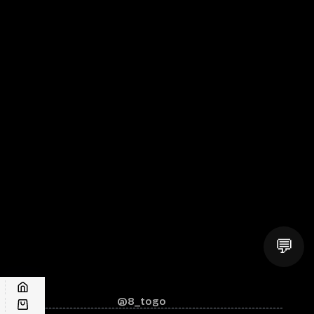
💬
@8_togo