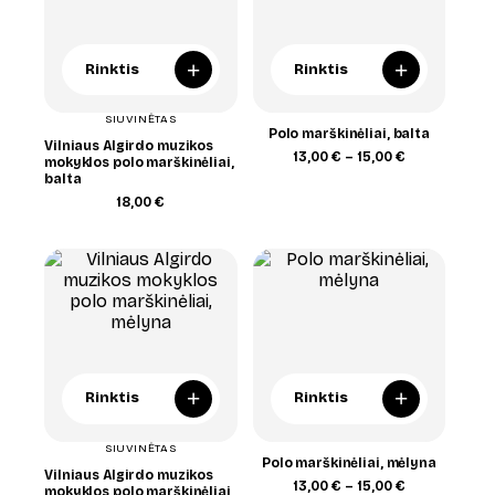
+
+
Rinktis
Rinktis
SIUVINĖTAS
Polo marškinėliai, balta
Vilniaus Algirdo muzikos
Price
13,00
€
–
15,00
€
mokyklos polo marškinėliai,
range:
balta
13,00 €
18,00
€
through
15,00 €
+
+
Rinktis
Rinktis
SIUVINĖTAS
Polo marškinėliai, mėlyna
Vilniaus Algirdo muzikos
Price
13,00
€
–
15,00
€
mokyklos polo marškinėliai,