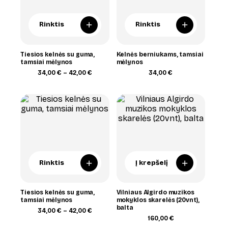
+
+
Rinktis
Rinktis
Tiesios kelnės su guma,
Kelnės berniukams, tamsiai
tamsiai mėlynos
mėlynos
Price
34,00
€
–
42,00
€
34,00
€
range:
34,00 €
through
42,00 €
+
+
Rinktis
Į krepšelį
Tiesios kelnės su guma,
Vilniaus Algirdo muzikos
tamsiai mėlynos
mokyklos skarelės (20vnt),
balta
Price
34,00
€
–
42,00
€
range:
160,00
€
34,00 €