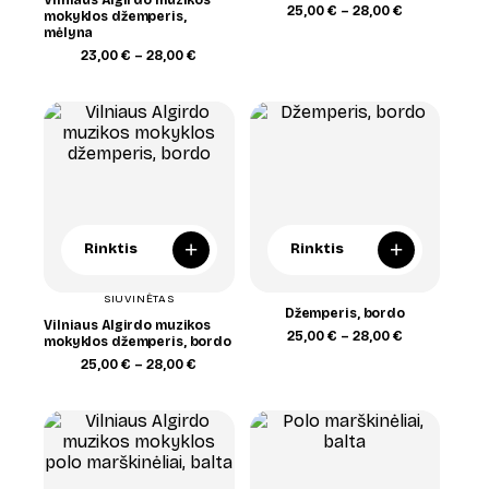
Price
25,00
€
–
28,00
€
mokyklos džemperis,
range:
mėlyna
25,00 €
Price
23,00
€
–
28,00
€
through
range:
28,00 €
23,00 €
through
28,00 €
+
+
Rinktis
Rinktis
SIUVINĖTAS
Džemperis, bordo
Vilniaus Algirdo muzikos
Price
25,00
€
–
28,00
€
mokyklos džemperis, bordo
range:
Price
25,00
€
–
28,00
€
25,00 €
range:
through
25,00 €
28,00 €
through
28,00 €