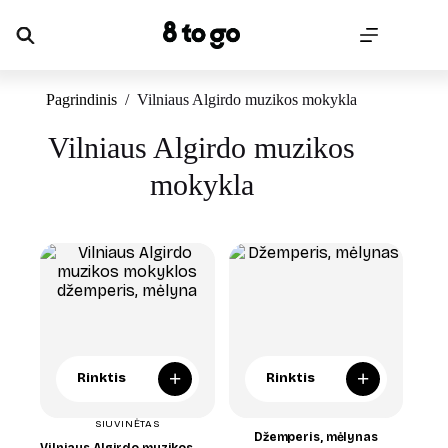
Skip
to
content
Pagrindinis
/
Vilniaus Algirdo muzikos mokykla
Vilniaus Algirdo muzikos
mokykla
+
+
Rinktis
Rinktis
SIUVINĖTAS
Džemperis, mėlynas
Vilniaus Algirdo muzikos