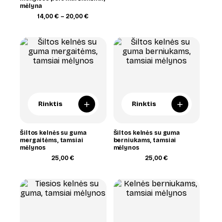
range:
mėlyna
13,00 €
Price
14,00
€
–
20,00
€
through
range:
15,00 €
14,00 €
through
20,00 €
+
+
Rinktis
Rinktis
Šiltos kelnės su guma
Šiltos kelnės su guma
mergaitėms, tamsiai
berniukams, tamsiai
mėlynos
mėlynos
25,00
€
25,00
€