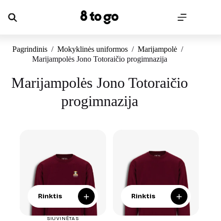
Skip
to
content
Pagrindinis
/
Mokyklinės uniformos
/
Marijampolė
/
Marijampolės Jono Totoraičio progimnazija
Marijampolės Jono Totoraičio
progimnazija
+
+
Rinktis
Rinktis
SIUVINĖTAS