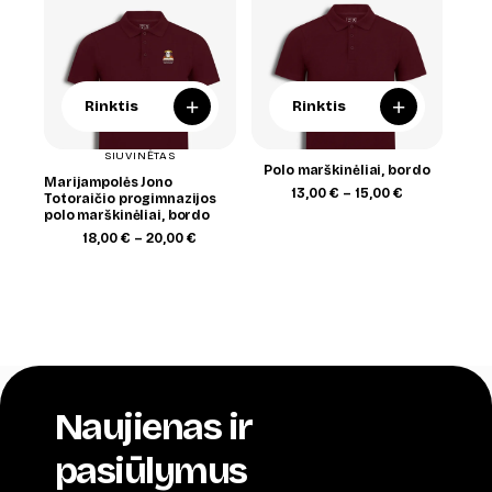
+
+
Rinktis
Rinktis
SIUVINĖTAS
Polo marškinėliai, bordo
Marijampolės Jono
Price
13,00
€
–
15,00
€
Totoraičio progimnazijos
range:
polo marškinėliai, bordo
13,00 €
Price
18,00
€
–
20,00
€
through
range:
15,00 €
18,00 €
through
20,00 €
Naujienas ir
pasiūlymus