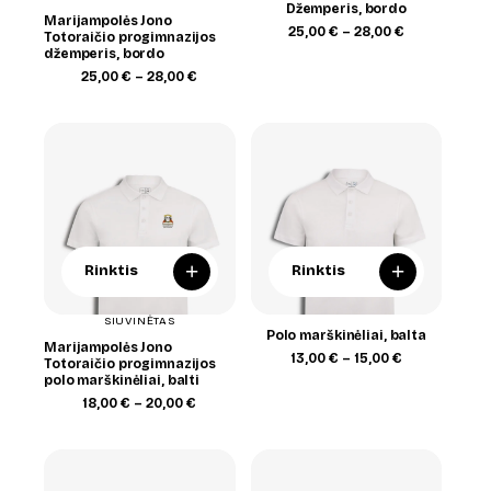
Džemperis, bordo
Marijampolės Jono
Price
25,00
€
–
28,00
€
Totoraičio progimnazijos
range:
džemperis, bordo
25,00 €
Price
25,00
€
–
28,00
€
through
range:
28,00 €
25,00 €
through
28,00 €
+
+
Rinktis
Rinktis
SIUVINĖTAS
Polo marškinėliai, balta
Marijampolės Jono
Price
13,00
€
–
15,00
€
Totoraičio progimnazijos
range:
polo marškinėliai, balti
13,00 €
Price
18,00
€
–
20,00
€
through
range:
15,00 €
18,00 €
through
20,00 €