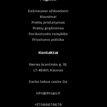
Dažniausiai užduodami
klausimai
Prekių pristatymas
Prekių grąžinimas
Parduotuvės taisyklės
Privatumo politika
Kontaktai
Neries krantinės g. 18,
LT-48401, Kaunas
Darbo laikus rasite čia
info@8togo.lt
+37068679679