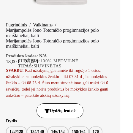
Pagrindinis
/
Vaikinams
/
Marijampolės Jono Totoraičio progimnazijos polo
marškinėliai, balti
Marijampolės Jono Totoraičio progimnazijos polo
marškinėliai, balti
Produkto kodas:
N/A
SUDĖTIS:
100% MEDVILNĖ
18,00
€
–
20,00
€
TIPAS:
SIUVINĖTAS
SVARBU!
Kad užsakymą gautumėte iki rugsėjo 1-osios,
užsakykite: su mokyklos ženklu – iki 07.31 d.; be mokyklos
ženklo – iki 08.23 d. Šiuo metu siuvinėjimas gali trukti iki 6
savaičių, todėl jei norite produktus be mokyklos ženklo gauti
anksčiau – pateikite atskirą užsakymą.
Dydžių lentelė
Dydis
122/128
134/140
146/152
158/164
170