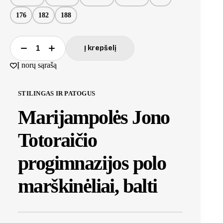
176
182
188
Į krepšelį
Į norų sąrašą
STILINGAS IR PATOGUS
Marijampolės Jono
Totoraičio
progimnazijos polo
marškinėliai, balti