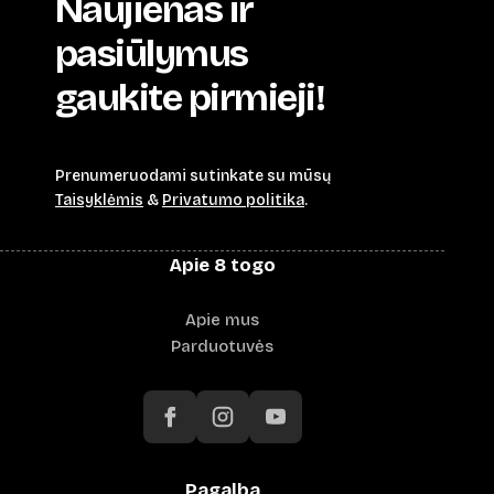
Naujienas ir
pasiūlymus
gaukite pirmieji!
Prenumeruodami sutinkate su mūsų
Taisyklėmis
&
Privatumo politika
.
Apie 8 togo
Apie mus
Parduotuvės
Pagalba