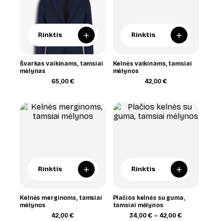
+
+
Rinktis
Rinktis
Švarkas vaikinams, tamsiai
Kelnės vaikinams, tamsiai
mėlynas
mėlynos
65,00
€
42,00
€
+
+
Rinktis
Rinktis
Kelnės merginoms, tamsiai
Plačios kelnės su guma,
mėlynos
tamsiai mėlynos
Price
42,00
€
34,00
€
–
42,00
€