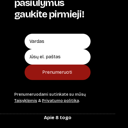
pasiūlymus
gaukite pirmieji!
Prenumeruoti
Prenumeruodami sutinkate su mūsų
Taisyklėmis
&
Privatumo politika
.
Apie 8 togo