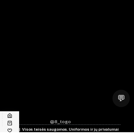
💬
@8_togo
© 2026 | Visos teisės saugomos.
Uniformos ir jų privalumai