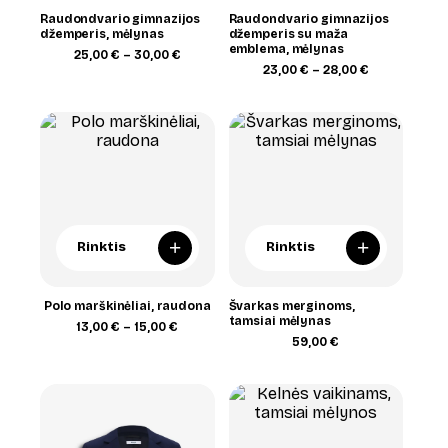
Raudondvario gimnazijos
Raudondvario gimnazijos
džemperis, mėlynas
džemperis su maža
emblema, mėlynas
Price
25,00
€
–
30,00
€
range:
Price
23,00
€
–
28,00
€
25,00 €
range:
through
23,00 €
30,00 €
through
28,00 €
+
+
Rinktis
Rinktis
Polo marškinėliai, raudona
Švarkas merginoms,
tamsiai mėlynas
Price
13,00
€
–
15,00
€
range:
59,00
€
13,00 €
through
15,00 €