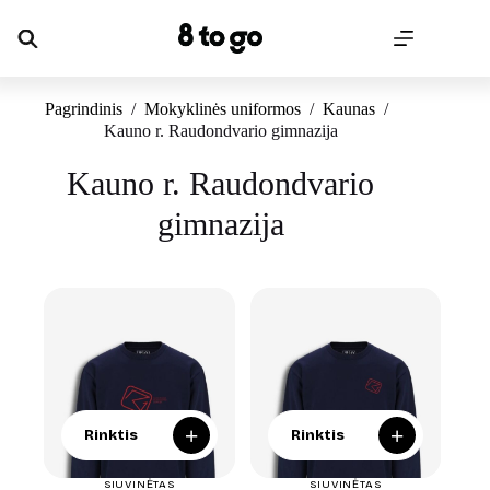
Skip
to
content
Pagrindinis
/
Mokyklinės uniformos
/
Kaunas
/
Kauno r. Raudondvario gimnazija
Kauno r. Raudondvario
gimnazija
+
+
Rinktis
Rinktis
SIUVINĖTAS
SIUVINĖTAS