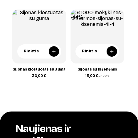
range:
34,00 €
through
42,00 €
-44%
+
+
Rinktis
Rinktis
Sijonas klostuotas su guma
Sijonas su kišenėmis
36,00
€
15,00
€
27,00
€
Original
Current
price
price
was:
is:
27,00 €.
15,00 €.
Naujienas ir