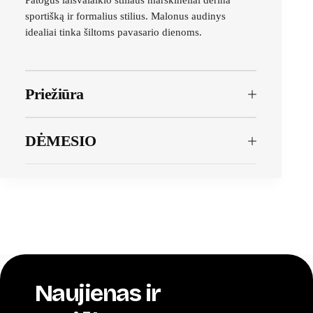
Patogūs laisvalaikio stiliaus marškinėliai derina
sportišką ir formalius stilius. Malonus audinys
idealiai tinka šiltoms pavasario dienoms.
Priežiūra
DĖMESIO
Naujienas ir