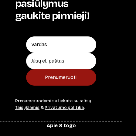
pasiūlymus
gaukite pirmieji!
Prenumeruoti
Prenumeruodami sutinkate su mūsų
Taisyklėmis
&
Privatumo politika
.
Apie 8 togo