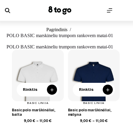
Skip
to
content
Pagrindinis
/
POLO BASIC marskineliu trumpom rankovem matai-01
POLO BASIC marskineliu trumpom rankovem matai-01
+
+
Rinktis
Rinktis
BASIC LINIJA
BASIC LINIJA
Basic polo marškinėliai,
Basic polo marškinėliai,
balta
mėlyna
Price
Price
9,00
€
–
11,00
€
9,00
€
–
11,00
€
range:
range:
9,00 €
9,00 €