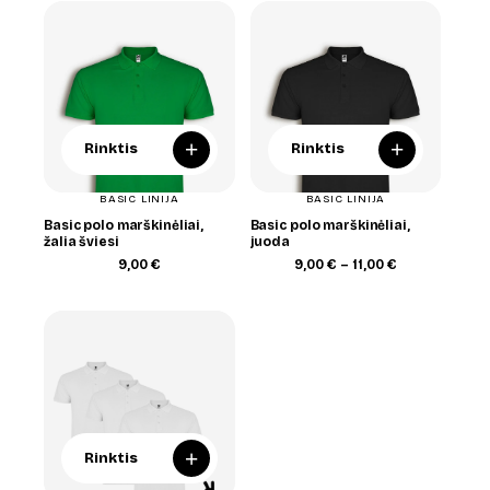
through
through
11,00 €
11,00 €
+
+
Rinktis
Rinktis
BASIC LINIJA
BASIC LINIJA
Basic polo marškinėliai,
Basic polo marškinėliai,
žalia šviesi
juoda
Price
9,00
€
9,00
€
–
11,00
€
range:
9,00 €
through
11,00 €
+
Rinktis