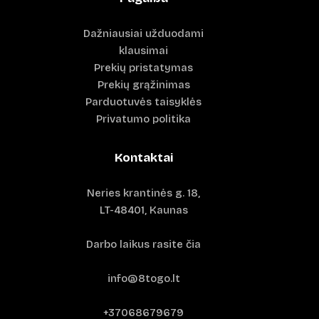
Dažniausiai užduodami
klausimai
Prekių pristatymas
Prekių grąžinimas
Parduotuvės taisyklės
Privatumo politika
Kontaktai
Neries krantinės g. 18,
LT-48401, Kaunas
Darbo laikus rasite čia
info@8togo.lt
+37068679679