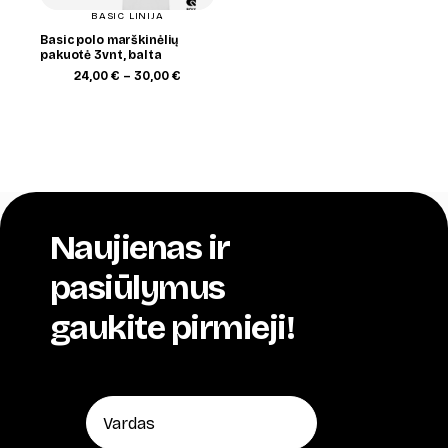
BASIC LINIJA
Basic polo marškinėlių
pakuotė 3vnt, balta
Price
24,00
€
–
30,00
€
range:
24,00 €
through
30,00 €
Naujienas ir
pasiūlymus
gaukite pirmieji!