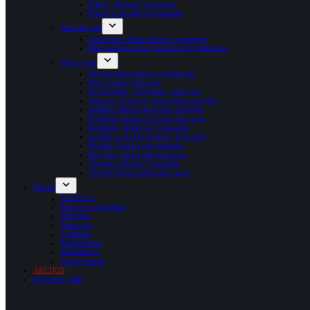
Prienų „Žiburio” gimnazija
Prienų r. Suvalkijos gimnazija
Marijampolė
Liudvinavo Kazio Borutos gimnazija
Marijampolės Jono Totoraičio progimnazija
Kiti miestai
Alytaus Panemunės progimnazija
Biržų Saulės gimnazija
Druskininkų „Atgimimo” mokykla
Jonavos „Lietavos” pagrindinė mokykla
Joniškio Saulės pagrindinė mokykla
Prezidento Kazio Griniaus gimnazija
Kėdainių „Atžalyno” gimnazija
Lazdijų mokykla-darželis „Vyturėlis”
Pasvalio Svalios progimnazija
Raseinių r. Ariogalos gimnazija
Varėnos „Ąžuolo“ gimnazija
Veisiejų Sigito Gedos gimnazija
Priedai
Emblemos
Kojinės ir pėdkelnės
Peteliškės
Fantazijos
Lankeliai
Kaklaraiščiai
Kaklaskarės
Šokių bateliai
AKCIJOS
Uniformų gidas