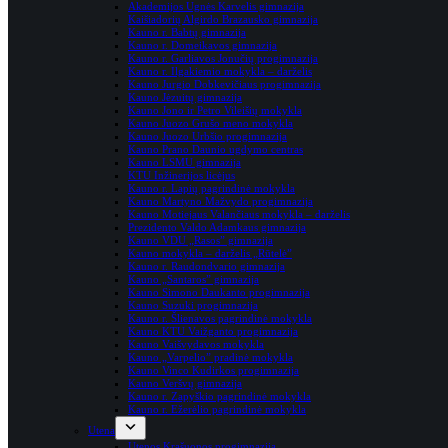
Akademijos Ugnės Karvelis gimnazija
Kaišiadorių Algirdo Brazausko gimnazija
Kauno r. Babtų gimnazija
Kauno r. Domeikavos gimnazija
Kauno r. Garliavos Jonučių progimnazija
Kauno r. Ilgakiemio mokykla – darželis
Kauno Jurgio Dobkevičiaus progimnazija
Kauno Jėzuitų gimnazija
Kauno Jono ir Petro Vileišių mokykla
Kauno Juozo Grušo meno mokykla
Kauno Juozo Urbšio progimnazija
Kauno Prano Daunio ugdymo centras
Kauno LSMU gimnazija
KTU Inžinerijos licėjus
Kauno r. Lapių pagrindinė mokykla
Kauno Martyno Mažvydo progimnazija
Kauno Motiejaus Valančiaus mokykla – darželis
Prezidento Valdo Adamkaus gimnazija
Kauno VDU „Rasos” gimnazija
Kauno mokykla – darželis „Rūtelė”
Kauno r. Raudondvario gimnazija
Kauno „Santaros” gimnazija
Kauno Simono Daukanto progimnazija
Kauno Suzuki progimnazija
Kauno r. Šlienavos pagrindinė mokykla
Kauno KTU Vaižganto progimnazija
Kauno Vaišvydavos mokykla
Kauno „Varpelio” pradinė mokykla
Kauno Vinco Kudirkos progimnazija
Kauno Veršvų gimnazija
Kauno r. Zapyškio pagrindinė mokykla
Kauno r. Ežerėlio pagrindinė mokykla
Utena
Utenos Krašuonos progimnazija