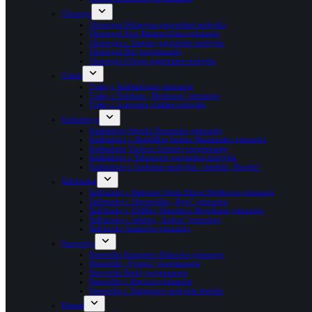
Ukmergė
Ukmergės Dukstynos pagrindinė mokykla
Ukmergės Jono Basanavičiaus gimnazija
Ukmergės r. Taujėnų pagrindinė mokykla
Ukmergės Šilo progimnazija
Ukmergės Užupio pagrindinė mokykla
Trakai
Trakų r. Aukštadvario gimnazija
Trakų r. Paluknio „Medeinos” gimnazija
Trakų r. Lentvario pradinė mokykla
Kaišiadorys
Kaišiadorių Algirdo Brazausko gimnazija
Kaišiadorių r. Rumšiškių Antano Baranausko gimnazija
Kaišiadorių Vaclovo Giržado progimnazija
Kaišiadorių r. Palomenės pagrindinė mokykla
Kaišiadorių r. Gudienos mokykla – darželis „Rugelis”
Šalčininkai
Šalčininkų r. Baltosios Vokės Elizos Ožeškovos gimnazija
Šalčininkų r. Dieveniškių „Ryto“ gimnazija
Šalčininkų r. Eišiškių Stanislovo Rapolionio gimnazija
Šalčininkų r. Jašiūnų „Aušros” gimnazija
Šalčininkų Santarvės gimnazija
Panevėžys
Panevėžio Kazimiero Paltaroko gimnazija
Panevėžio „Vyturio” progimnazija
Panevėžio Beržų progimnazija
Panevėžio r. Raguvos gimnazija
Panevėžio r. Pažagienių mokykla-darželis
Prienai