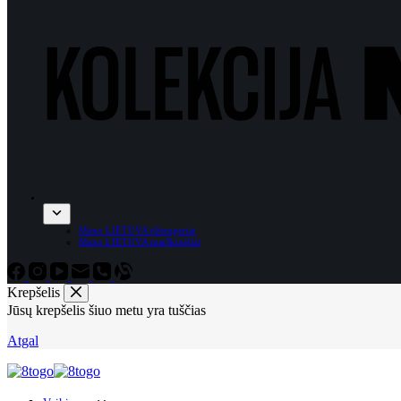
Mano LIETUVA džemperiai
Mano LIETUVA marškinėliai
Krepšelis
Jūsų krepšelis šiuo metu yra tuščias
Atgal