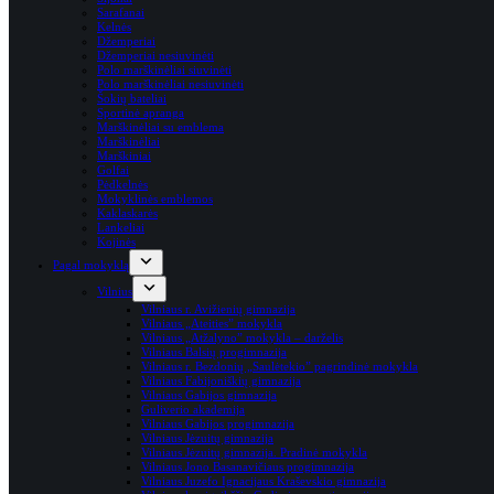
Sarafanai
Kelnės
Džemperiai
Džemperiai nesiuvinėti
Polo marškinėliai siuvinėti
Polo marškinėliai nesiuvinėti
Šokių bateliai
Sportinė apranga
Marškinėliai su emblema
Marškinėliai
Marškiniai
Golfai
Pėdkelnės
Mokyklinės emblemos
Kaklaskarės
Lankeliai
Kojinės
Pagal mokyklą
Vilnius
Vilniaus r. Avižienių gimnazija
Vilniaus „Ateities” mokykla
Vilniaus „Atžalyno” mokykla – darželis
Vilniaus Balsių progimnazija
Vilniaus r. Bezdonių „Saulėtekio” pagrindinė mokykla
Vilniaus Fabijoniškių gimnazija
Vilniaus Gabijos gimnazija
Guliverio akademija
Vilniaus Gabijos progimnazija
Vilniaus Jėzuitų gimnazija
Vilniaus Jėzuitų gimnazija. Pradinė mokykla
Vilniaus Jono Basanavičiaus progimnazija
Vilniaus Juzefo Ignacijaus Kraševskio gimnazija