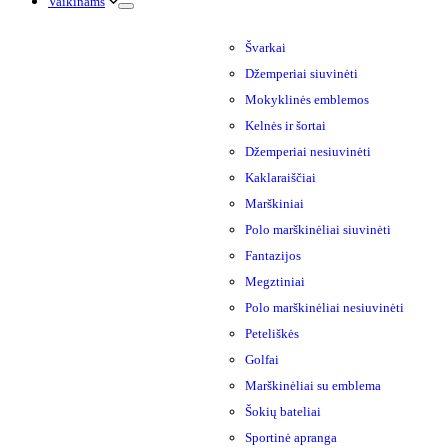
Vaikinams
Švarkai
Džemperiai siuvinėti
Mokyklinės emblemos
Kelnės ir šortai
Džemperiai nesiuvinėti
Kaklaraiščiai
Marškiniai
Polo marškinėliai siuvinėti
Fantazijos
Megztiniai
Polo marškinėliai nesiuvinėti
Peteliškės
Golfai
Marškinėliai su emblema
Šokių bateliai
Sportinė apranga