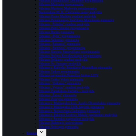
Vilniaus kunigaikščio Gedimino progimnazija
Vilniaus Maironio progimnazija
Vilniaus Martyno Mažvydo progimnazija
Nacionalinė M. K. Čiurlionio menų mokykla
Vilniaus Prano Mašioto pradinė mokykla
Vilniaus Palaimintojo Teofiliaus Matulionio gimnazija
Vilniaus „Pelėdos” pradinė mokykla
Vilniaus Petro Vileišio progimnazija
Vilniaus Riešės gimnazija
Vilniaus „Ryto” progimnazija
Vilniaus Salininkų gimnazija
Vilniaus „Santaros” gimnazija
Vilniaus „Sietuvos” progimnazija
Vilniaus Simono Stanevičiaus progimnazija
Vilniaus Sofijos Kovalevskajos progimnazija
Vilniaus Šeškinės pradinė mokykla
Vilniaus Šv. Juozapo mokykla
Vilniaus r. Kalvelių Stanislavo Moniuškos gimnazija
Vilniaus Taikos progimnazija
Vilniaus tarptautinis Prancūzų licėjus LIFV
Vilniaus Trakų Vokės gimnazija
Vilniaus „Veiksmo” gimnazija
Vilniaus „Vyturio” pradinė mokykla
Vilniaus Žaliakalnio darželis – mokykla
Vilniaus „Žaros” gimnazija
Vilniaus Žvėryno gimnazija
Vilniaus r. Maišiagalos kun. Juzefo Obrembskio gimnazija
Vilniaus r. Maišiagalos LDK Algirdo gimnazija
Vilniaus r. Nemenčinės Gedimino gimnazija
Vilniaus r. Pake­nės Čes­lovo Milošo pag­rin­dinė mokykla
Vilniaus r. Šumsko pagrindinė mokykla
Vilniaus-Balstogės universitetas
Vilniaus Senvagės gimnazija
Kaunas