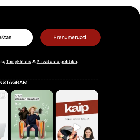
Prenumeruoti
ūsų
Taisyklėmis
&
Privatumo politika
.
INSTAGRAM