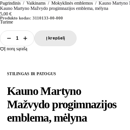
Pagrindinis
/
Vaikinams
/
Mokyklinės emblemos
/
Kauno Martyno 
Kauno Martyno Mažvydo progimnazijos emblema, mėlyna
5,00
€
Produkto kodas:
3110133-00-000
Turime
Į krepšelį
produkto
kiekis:
Į norų sąrašą
Kauno
Martyno
Mažvydo
progimnazijos
emblema,
STILINGAS IR PATOGUS
mėlyna
Kauno Martyno
Mažvydo progimnazijos
emblema, mėlyna