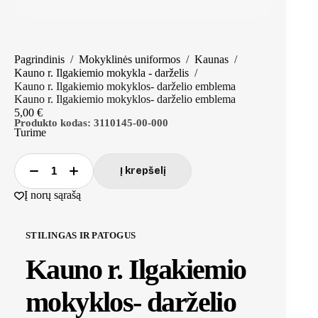
Pagrindinis
/
Mokyklinės uniformos
/
Kaunas
/
Kauno r. Ilgakiemio mokykla - darželis
/
Kauno r. Ilgakiemio mokyklos- darželio emblema
Kauno r. Ilgakiemio mokyklos- darželio emblema
5,00
€
Produkto kodas:
3110145-00-000
Turime
Į krepšelį
produkto
kiekis:
Į norų sąrašą
Kauno
r.
Ilgakiemio
STILINGAS IR PATOGUS
mokyklos-
darželio
Kauno r. Ilgakiemio
emblema
mokyklos- darželio