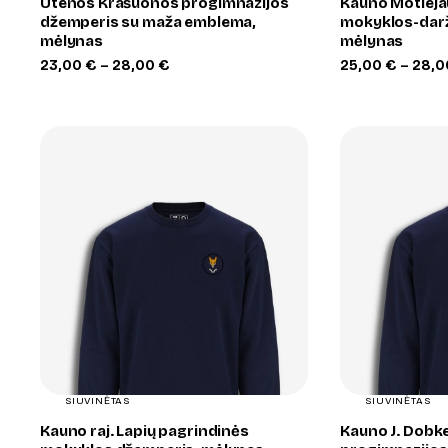
Utenos Krašuonos progimnazijos
Kauno Motieja
džemperis su maža emblema,
mokyklos-darž
mėlynas
mėlynas
Price
23,00
€
–
28,00
€
25,00
€
–
28,
range:
23,00 €
through
28,00 €
+
SIUVINĖTAS
SIUVINĖTAS
Kauno raj. Lapių pagrindinės
Kauno J. Dobk