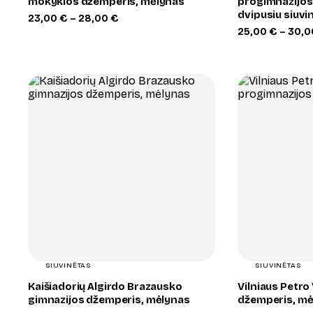
mokyklos džemperis, mėlynas
progimnazijos
dvipusiu siuvi
Price
23,00
€
–
28,00
€
range:
25,00
€
–
30,
23,00 €
through
28,00 €
+
SIUVINĖTAS
SIUVINĖTAS
Kaišiadorių Algirdo Brazausko
Vilniaus Petro
gimnazijos džemperis, mėlynas
džemperis, mė