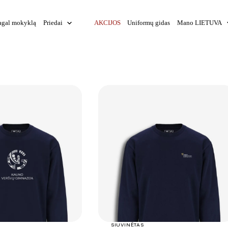
agal mokyklą
Priedai
AKCIJOS
Uniformų gidas
Mano LIETUVA
+
+
SIUVINĖTAS