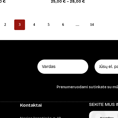
Price
Price
00
€
25,00
€
–
28,00
€
range:
range:
25,00 €
25,00 €
through
through
28,00 €
28,00 €
2
3
4
5
6
…
14
Prenumeruodami sutinkate su m
SEKITE MUS 
Kontaktai