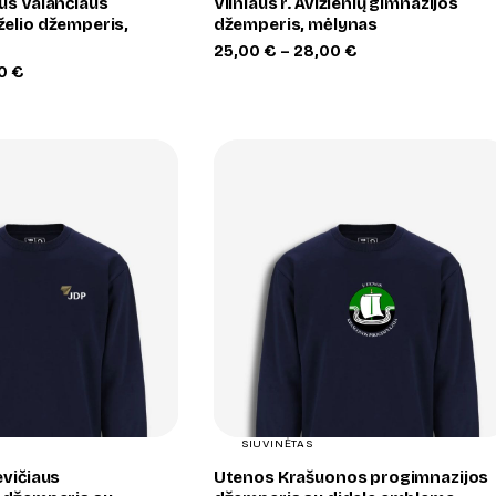
us Valančiaus
Vilniaus r. Avižienių gimnazijos
elio džemperis,
džemperis, mėlynas
Price
25,00
€
–
28,00
€
range:
Price
00
€
25,00 €
range:
through
25,00 €
28,00 €
through
28,00 €
+
+
SIUVINĖTAS
evičiaus
Utenos Krašuonos progimnazijos