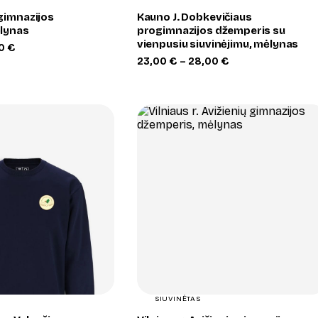
gimnazijos
Kauno J. Dobkevičiaus
lynas
progimnazijos džemperis su
vienpusiu siuvinėjimu, mėlynas
Price
00
€
range:
Price
23,00
€
–
28,00
€
25,00 €
range:
through
23,00 €
30,00 €
through
28,00 €
+
+
SIUVINĖTAS