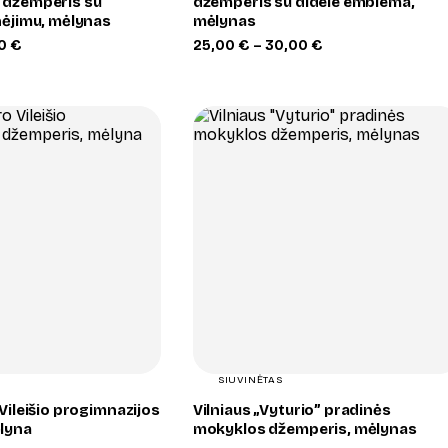
 džemperis su
džemperis su didele emblema,
nėjimu, mėlynas
mėlynas
Price
Price
00
€
25,00
€
–
30,00
€
range:
range:
25,00 €
25,00 €
through
through
30,00 €
30,00 €
+
+
SIUVINĖTAS
 Vileišio progimnazijos
Vilniaus „Vyturio” pradinės
lyna
mokyklos džemperis, mėlynas