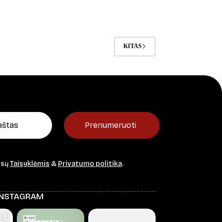
range:
27,00 €
through
30,00 €
KITAS
Prenumeruoti
ūsų
Taisyklėmis
&
Privatumo politika
.
INSTAGRAM