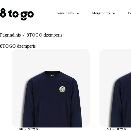
Skip
to
content
Vaikinams
Merginoms
P
Pagrindinis
/
8TOGO dzemperis
8TOGO dzemperis
+
SIUVINĖTAS
SIUVINĖTAS