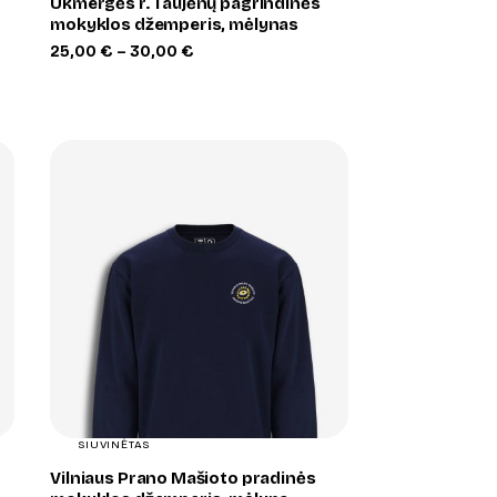
Ukmergės r. Taujėnų pagrindinės
mokyklos džemperis, mėlynas
Price
25,00
€
–
30,00
€
range:
25,00 €
through
30,00 €
+
SIUVINĖTAS
Vilniaus Prano Mašioto pradinės