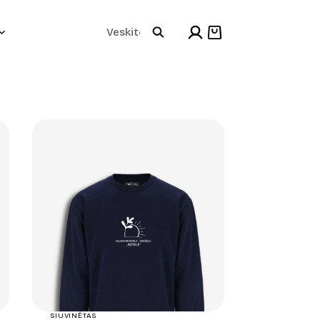
Products
Shopping
cart
search
+
SIUVINĖTAS