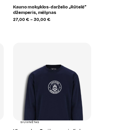
Kauno mokyklos-darželio „Rūtelė”
džemperis, mėlynas
Price
27,00
€
–
30,00
€
range:
27,00 €
through
30,00 €
+
SIUVINĖTAS