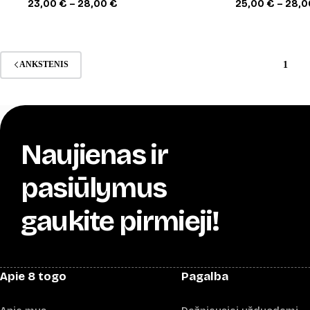
Price
23,00
€
–
28,00
€
25,00
€
–
28,
range:
23,00 €
through
28,00 €
1
ANKSTENIS
Naujienas ir
pasiūlymus
gaukite pirmieji!
Apie 8 togo
Pagalba