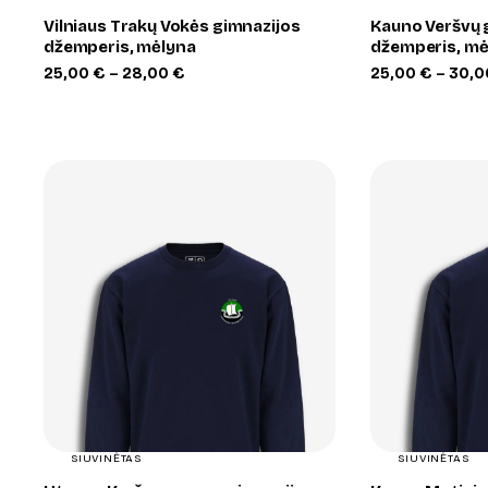
Vilniaus Trakų Vokės gimnazijos
Kauno Veršvų 
džemperis, mėlyna
džemperis, mė
Price
25,00
€
–
28,00
€
25,00
€
–
30,
range:
25,00 €
through
28,00 €
+
SIUVINĖTAS
SIUVINĖTAS