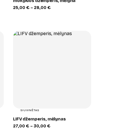
mokyklos džemperis, mėlyna
Price
25,00
€
–
28,00
€
range:
25,00 €
through
28,00 €
+
SIUVINĖTAS
LIFV džemperis, mėlynas
Price
27,00
€
–
30,00
€