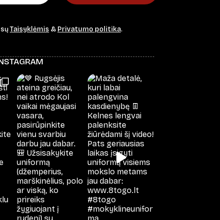
ūsų
Taisyklėmis
&
Privatumo politika
.
INSTAGRAM