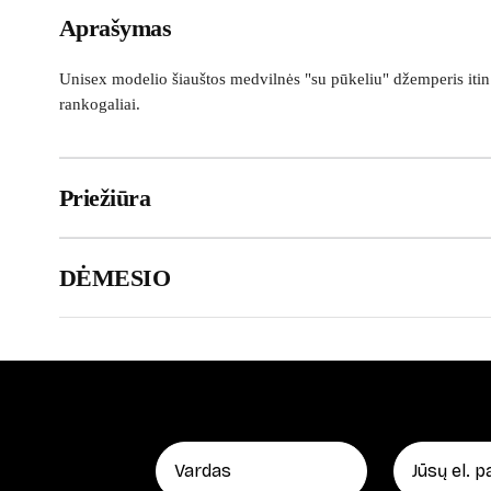
Aprašymas
Unisex modelio šiauštos medvilnės "su pūkeliu" džemperis itin 
rankogaliai.
Priežiūra
DĖMESIO