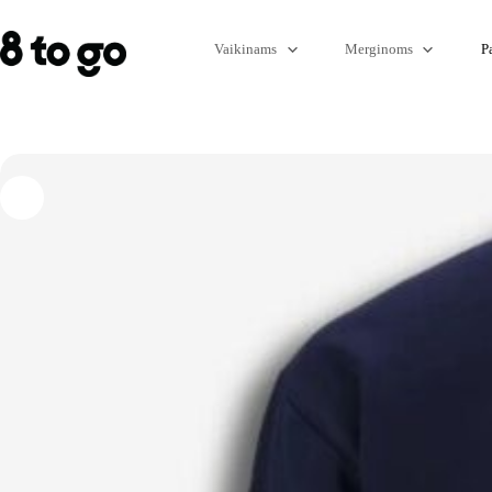
Vaikinams
Merginoms
P