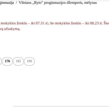
gimnazija
/
Vilniaus „Ryto” progimnazijos džemperis, mėlynas
okyklos ženklu – iki 07.31 d.; be mokyklos ženklo – iki 08.23 d. Šiuo m
kirą užsakymą.
176
182
188