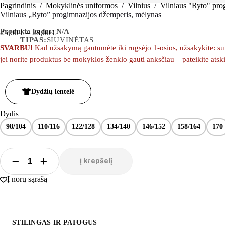
Pagrindinis
/
Mokyklinės uniformos
/
Vilnius
/
Vilniaus "Ryto" pro
Vilniaus „Ryto” progimnazijos džemperis, mėlynas
Produkto kodas:
N/A
25,00
€
–
28,00
€
TIPAS:
SIUVINĖTAS
SVARBU!
Kad užsakymą gautumėte iki rugsėjo 1-osios, užsakykite: su m
jei norite produktus be mokyklos ženklo gauti anksčiau – pateikite ats
Dydžių lentelė
Dydis
98/104
110/116
122/128
134/140
146/152
158/164
170
Į krepšelį
Į norų sąrašą
STILINGAS IR PATOGUS