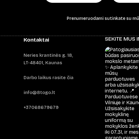
Prenumeruodami sutinkate su m
SEKITE MUS 
Kontaktai
Neries krantinės g. 18,
LT-48401, Kaunas
Darbo laikus rasite čia
info@8togo.lt
+37068679679