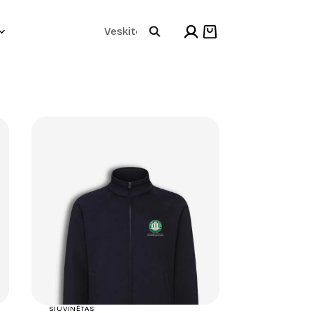
Products
Shopping
cart
search
+
SIUVINĖTAS