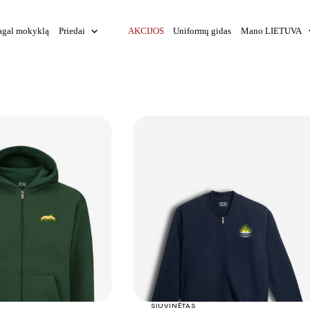
agal mokyklą
Priedai
AKCIJOS
Uniformų gidas
Mano LIETUVA
+
+
SIUVINĖTAS