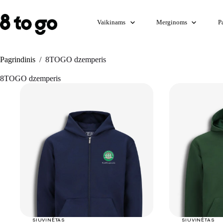
Skip
to
content
Vaikinams
Merginoms
P
Pagrindinis
/
8TOGO dzemperis
8TOGO dzemperis
+
SIUVINĖTAS
SIUVINĖTAS