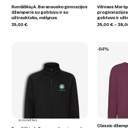
Rumšiškių A. Baranausko gimnazijos
Vilniaus Mart
džemperis su gobtuvu ir su
progimnazijos
užtrauktuku, mėlynas
gobtuvu ir užt
35,00
€
35,00
€
–
38,
-64%
+
SIUVINĖTAS
Classic džemp