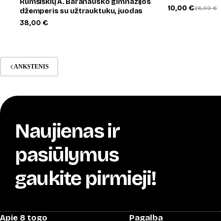
Rumšiškių A. Baranausko gimnazijos
10,00
€
28,00
€
džemperis su užtrauktuku, juodas
Original
Current
price
price
38,00
€
was:
is:
28,00 €
10,00 €.
ANKSTENIS
Naujienas ir
pasiūlymus
gaukite pirmieji!
Apie 8 togo
Pagalba