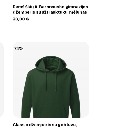
Rumšiškių A. Baranausko gimnazijos
džemperis su užtrauktuku, mėlynas
38,00
€
-74%
+
Classic džemperis su gobtuvu,