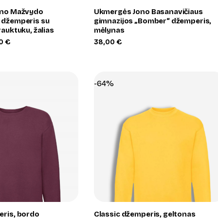
yno Mažvydo
Ukmergės Jono Basanavičiaus
 džemperis su
gimnazijos „Bomber“ džemperis,
rauktuku, žalias
mėlynas
Price
00
€
38,00
€
range:
35,00 €
through
38,00 €
-64%
+
+
eris, bordo
Classic džemperis, geltonas