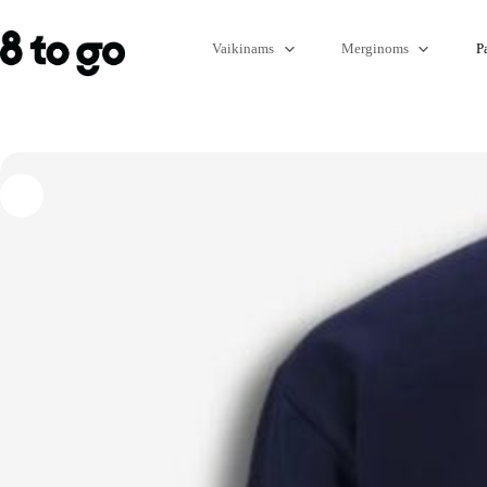
Vaikinams
Merginoms
P