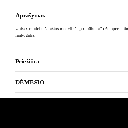
Aprašymas
Unisex modelio šiauštos medvilnės „su pūkeliu” džemperis itin 
rankogaliai.
Priežiūra
DĖMESIO