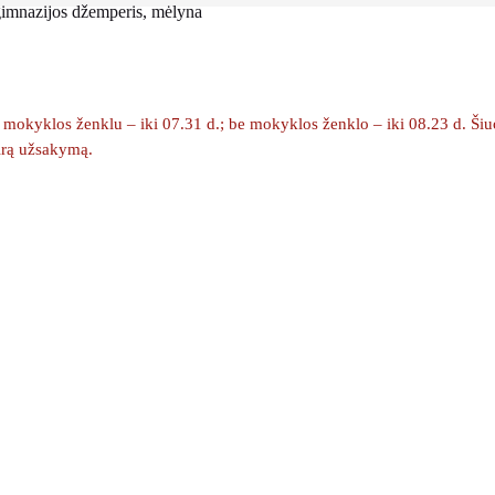
gimnazijos džemperis, mėlyna
okyklos ženklu – iki 07.31 d.; be mokyklos ženklo – iki 08.23 d. Šiuo m
kirą užsakymą.