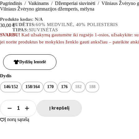
Pagrindinis
/
Vaikinams
/
Džemperiai siuvinėti
/
Vilniaus Žvėryno 
Vilniaus Žvėryno gimnazijos džemperis, mėlyna
Produkto kodas:
N/A
SUDĖTIS:
60% MEDVILNĖ, 40% POLIESTERIS
30,00
€
TIPAS:
SIUVINĖTAS
SVARBU!
Kad užsakymą gautumėte iki rugsėjo 1-osios, užsakykite: su m
jei norite produktus be mokyklos ženklo gauti anksčiau – pateikite ats
Dydžių lentelė
Dydis
146/152
158/164
170
176
182
188
Į krepšelį
Į norų sąrašą