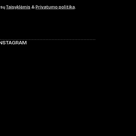
ūsų
Taisyklėmis
&
Privatumo politika
.
INSTAGRAM