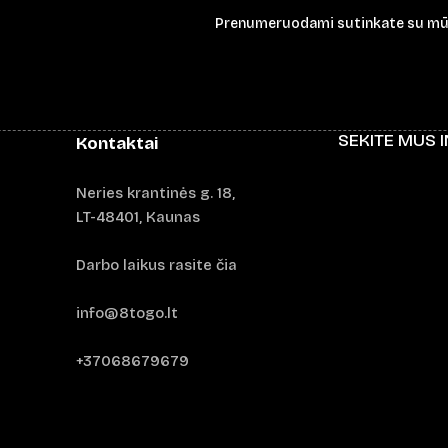
Prenumeruodami sutinkate su m
SEKITE MUS 
Kontaktai
Neries krantinės g. 18,
LT-48401, Kaunas
Darbo laikus rasite čia
info@8togo.lt
+37068679679