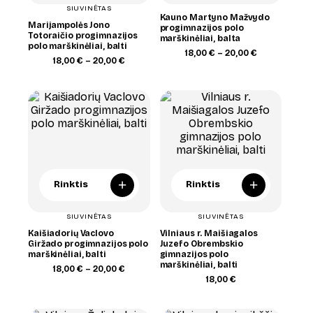
SIUVINĖTAS
Kauno Martyno Mažvydo
Marijampolės Jono
progimnazijos polo
Totoraičio progimnazijos
marškinėliai, balta
polo marškinėliai, balti
Price
18,00
€
–
20,00
€
Price
18,00
€
–
20,00
€
range:
range:
18,00 €
18,00 €
through
through
20,00 €
20,00 €
+
+
Rinktis
Rinktis
SIUVINĖTAS
SIUVINĖTAS
Kaišiadorių Vaclovo
Vilniaus r. Maišiagalos
Giržado progimnazijos polo
Juzefo Obrembskio
marškinėliai, balti
gimnazijos polo
marškinėliai, balti
Price
18,00
€
–
20,00
€
range:
18,00
€
18,00 €
through
20,00 €