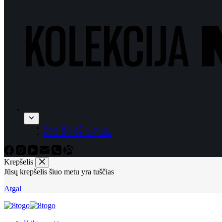
Mano LIETUVA džemperiai
Mano LIETUVA marškinėliai
Krepšelis
Jūsų krepšelis šiuo metu yra tuščias
Atgal