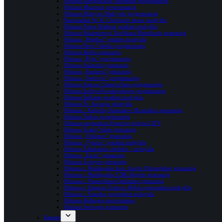
Vilniaus kunigaikščio Gedimino progimnazija
Vilniaus Maironio progimnazija
Vilniaus Martyno Mažvydo progimnazija
Nacionalinė M. K. Čiurlionio menų mokykla
Vilniaus Prano Mašioto pradinė mokykla
Vilniaus Palaimintojo Teofiliaus Matulionio gimnazija
Vilniaus „Pelėdos” pradinė mokykla
Vilniaus Petro Vileišio progimnazija
Vilniaus Riešės gimnazija
Vilniaus „Ryto” progimnazija
Vilniaus Salininkų gimnazija
Vilniaus „Santaros” gimnazija
Vilniaus „Sietuvos” progimnazija
Vilniaus Simono Stanevičiaus progimnazija
Vilniaus Sofijos Kovalevskajos progimnazija
Vilniaus Šeškinės pradinė mokykla
Vilniaus Šv. Juozapo mokykla
Vilniaus r. Kalvelių Stanislavo Moniuškos gimnazija
Vilniaus Taikos progimnazija
Vilniaus tarptautinis Prancūzų licėjus LIFV
Vilniaus Trakų Vokės gimnazija
Vilniaus „Veiksmo” gimnazija
Vilniaus „Vyturio” pradinė mokykla
Vilniaus Žaliakalnio darželis – mokykla
Vilniaus „Žaros” gimnazija
Vilniaus Žvėryno gimnazija
Vilniaus r. Maišiagalos kun. Juzefo Obrembskio gimnazija
Vilniaus r. Maišiagalos LDK Algirdo gimnazija
Vilniaus r. Nemenčinės Gedimino gimnazija
Vilniaus r. Pake­nės Čes­lovo Milošo pag­rin­dinė mokykla
Vilniaus r. Šumsko pagrindinė mokykla
Vilniaus-Balstogės universitetas
Vilniaus Senvagės gimnazija
Kaunas