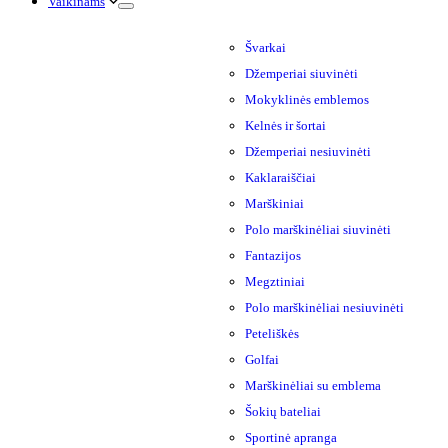
Vaikinams
Švarkai
Džemperiai siuvinėti
Mokyklinės emblemos
Kelnės ir šortai
Džemperiai nesiuvinėti
Kaklaraiščiai
Marškiniai
Polo marškinėliai siuvinėti
Fantazijos
Megztiniai
Polo marškinėliai nesiuvinėti
Peteliškės
Golfai
Marškinėliai su emblema
Šokių bateliai
Sportinė apranga