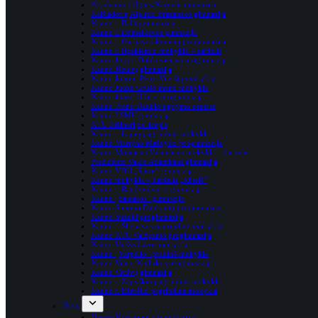
Akademijos Ugnės Karvelis gimnazija
Kaišiadorių Algirdo Brazausko gimnazija
Kauno r. Babtų gimnazija
Kauno r. Domeikavos gimnazija
Kauno r. Garliavos Jonučių progimnazija
Kauno r. Ilgakiemio mokykla – darželis
Kauno Jurgio Dobkevičiaus progimnazija
Kauno Jėzuitų gimnazija
Kauno Jono ir Petro Vileišių mokykla
Kauno Juozo Grušo meno mokykla
Kauno Juozo Urbšio progimnazija
Kauno Prano Daunio ugdymo centras
Kauno LSMU gimnazija
KTU Inžinerijos licėjus
Kauno r. Lapių pagrindinė mokykla
Kauno Martyno Mažvydo progimnazija
Kauno Motiejaus Valančiaus mokykla – darželis
Prezidento Valdo Adamkaus gimnazija
Kauno VDU „Rasos” gimnazija
Kauno mokykla – darželis „Rūtelė”
Kauno r. Raudondvario gimnazija
Kauno „Santaros” gimnazija
Kauno Simono Daukanto progimnazija
Kauno Suzuki progimnazija
Kauno r. Šlienavos pagrindinė mokykla
Kauno KTU Vaižganto progimnazija
Kauno Vaišvydavos mokykla
Kauno „Varpelio” pradinė mokykla
Kauno Vinco Kudirkos progimnazija
Kauno Veršvų gimnazija
Kauno r. Zapyškio pagrindinė mokykla
Kauno r. Ežerėlio pagrindinė mokykla
Utena
Utenos Krašuonos progimnazija