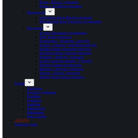
Prienų „Žiburio” gimnazija
Prienų r. Suvalkijos gimnazija
Marijampolė
Liudvinavo Kazio Borutos gimnazija
Marijampolės Jono Totoraičio progimnazija
Kiti miestai
Alytaus Panemunės progimnazija
Biržų Saulės gimnazija
Druskininkų „Atgimimo” mokykla
Jonavos „Lietavos” pagrindinė mokykla
Joniškio Saulės pagrindinė mokykla
Prezidento Kazio Griniaus gimnazija
Kėdainių „Atžalyno” gimnazija
Lazdijų mokykla-darželis „Vyturėlis”
Pasvalio Svalios progimnazija
Raseinių r. Ariogalos gimnazija
Varėnos „Ąžuolo“ gimnazija
Veisiejų Sigito Gedos gimnazija
Priedai
Emblemos
Kojinės ir pėdkelnės
Peteliškės
Fantazijos
Lankeliai
Kaklaraiščiai
Kaklaskarės
Šokių bateliai
AKCIJOS
Uniformų gidas