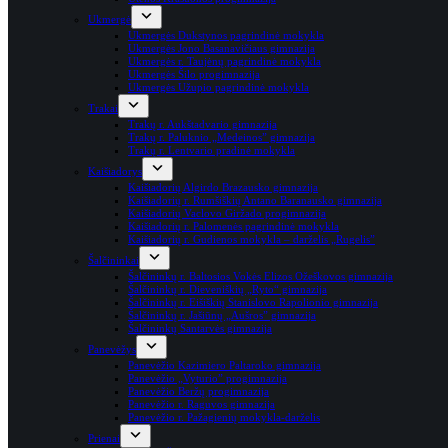
Ukmergė
Ukmergės Dukstynos pagrindinė mokykla
Ukmergės Jono Basanavičiaus gimnazija
Ukmergės r. Taujėnų pagrindinė mokykla
Ukmergės Šilo progimnazija
Ukmergės Užupio pagrindinė mokykla
Trakai
Trakų r. Aukštadvario gimnazija
Trakų r. Paluknio „Medeinos” gimnazija
Trakų r. Lentvario pradinė mokykla
Kaišiadorys
Kaišiadorių Algirdo Brazausko gimnazija
Kaišiadorių r. Rumšiškių Antano Baranausko gimnazija
Kaišiadorių Vaclovo Giržado progimnazija
Kaišiadorių r. Palomenės pagrindinė mokykla
Kaišiadorių r. Gudienos mokykla – darželis „Rugelis”
Šalčininkai
Šalčininkų r. Baltosios Vokės Elizos Ožeškovos gimnazija
Šalčininkų r. Dieveniškių „Ryto“ gimnazija
Šalčininkų r. Eišiškių Stanislovo Rapolionio gimnazija
Šalčininkų r. Jašiūnų „Aušros” gimnazija
Šalčininkų Santarvės gimnazija
Panevėžys
Panevėžio Kazimiero Paltaroko gimnazija
Panevėžio „Vyturio” progimnazija
Panevėžio Beržų progimnazija
Panevėžio r. Raguvos gimnazija
Panevėžio r. Pažagienių mokykla-darželis
Prienai