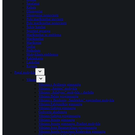
Sarafanai
Kelnės
Džemperiai
Džemperiai nesiuvinėti
Polo marškinėliai siuvinėti
Polo marškinėliai nesiuvinėti
Šokių bateliai
Sportinė apranga
Marškinėliai su emblema
Marškinėliai
Marškiniai
Golfai
Pėdkelnės
Mokyklinės emblemos
Kaklaskarės
Lankeliai
Kojinės
Pagal mokyklą
Vilnius
Vilniaus r. Avižienių gimnazija
Vilniaus „Ateities” mokykla
Vilniaus „Atžalyno” mokykla – darželis
Vilniaus Balsių progimnazija
Vilniaus r. Bezdonių „Saulėtekio” pagrindinė mokykla
Vilniaus Fabijoniškių gimnazija
Vilniaus Gabijos gimnazija
Guliverio akademija
Vilniaus Gabijos progimnazija
Vilniaus Jėzuitų gimnazija
Vilniaus Jėzuitų gimnazija. Pradinė mokykla
Vilniaus Jono Basanavičiaus progimnazija
Vilniaus Juzefo Ignacijaus Kraševskio gimnazija