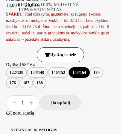
SUDĖTIS:
100% MEDVILNĖ
18,00
€
–
20,00
€
TIPAS:
SIUVINĖTAS
SVARBU!
Kad užsakymą gautumėte iki rugsėjo 1-osios,
užsakykite: su mokyklos ženklu – iki 07.31 d.; be mokyklos
ženklo – iki 08.23 d. Šiuo metu siuvinėjimas gali trukti iki 6
savaičių, todėl jei norite produktus be mokyklos ženklo gauti
anksčiau – pateikite atskirą užsakymą.
Dydžių lentelė
Dydis
: 158/164
122/128
134/140
146/152
158/164
170
176
182
188
Į krepšelį
Į norų sąrašą
STILINGAS IR PATOGUS