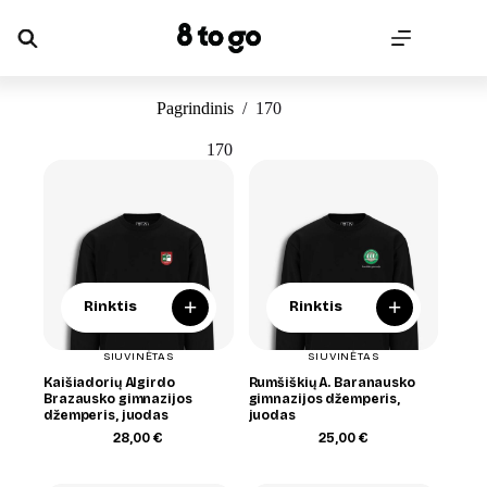
Skip
to
content
Pagrindinis
/
170
170
+
+
Rinktis
Rinktis
SIUVINĖTAS
SIUVINĖTAS
Kaišiadorių Algirdo
Rumšiškių A. Baranausko
Brazausko gimnazijos
gimnazijos džemperis,
džemperis, juodas
juodas
28,00
€
25,00
€