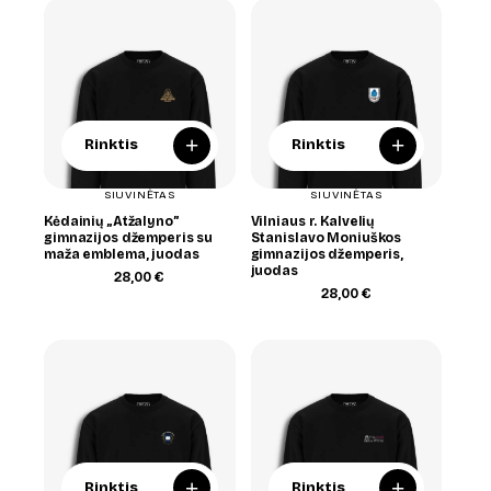
+
+
Rinktis
Rinktis
SIUVINĖTAS
SIUVINĖTAS
Kėdainių „Atžalyno”
Vilniaus r. Kalvelių
gimnazijos džemperis su
Stanislavo Moniuškos
maža emblema, juodas
gimnazijos džemperis,
juodas
28,00
€
28,00
€
+
+
Rinktis
Rinktis