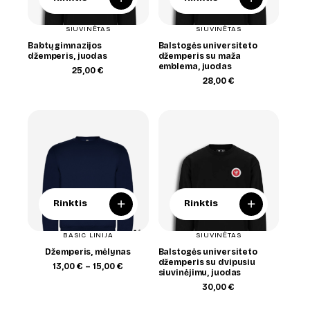
SIUVINĖTAS
SIUVINĖTAS
Babtų gimnazijos
Balstogės universiteto
džemperis, juodas
džemperis su maža
emblema, juodas
25,00
€
28,00
€
+
+
Rinktis
Rinktis
BASIC LINIJA
SIUVINĖTAS
Džemperis, mėlynas
Balstogės universiteto
džemperis su dvipusiu
Price
13,00
€
–
15,00
€
siuvinėjimu, juodas
range:
13,00 €
30,00
€
through
15,00 €