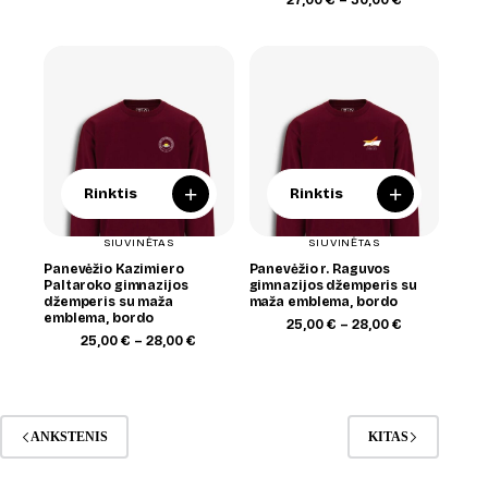
27,00
€
–
30,00
€
27,00 €
range:
through
27,00 €
30,00 €
through
30,00 €
+
+
Rinktis
Rinktis
SIUVINĖTAS
SIUVINĖTAS
Panevėžio Kazimiero
Panevėžio r. Raguvos
Paltaroko gimnazijos
gimnazijos džemperis su
džemperis su maža
maža emblema, bordo
emblema, bordo
Price
25,00
€
–
28,00
€
Price
range:
25,00
€
–
28,00
€
range:
25,00 €
25,00 €
through
through
28,00 €
28,00 €
ANKSTENIS
KITAS