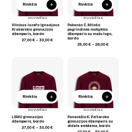
+
+
Rinktis
Rinktis
SIUVINĖTAS
SIUVINĖTAS
Vilniaus Juzefo Ignacijaus
Pakenės Č. Milošo
Kraševskio gimnazijos
pagrindinės mokyklos
džemperis, bordo
džemperis su mažu logo,
bordo
Price
27,00
€
–
30,00
€
range:
Price
25,00
€
–
28,00
€
27,00 €
range:
through
25,00 €
30,00 €
through
28,00 €
+
+
Rinktis
Rinktis
SIUVINĖTAS
SIUVINĖTAS
LSMU gimnazijos
Panevėžio K. Paltaroko
džemperis, bordo
gimnazijos džemperis su
didele emblema, bordo
Price
27,00
€
–
30,00
€
range:
Price