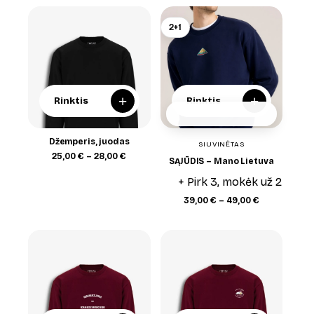
2+1
+
+
Rinktis
Rinktis
Džemperis, juodas
SIUVINĖTAS
Price
25,00
€
–
28,00
€
SĄJŪDIS – Mano Lietuva
range:
25,00 €
+ Pirk 3, mokėk už 2
through
28,00 €
Price
39,00
€
–
49,00
€
range:
39,00 €
through
49,00 €