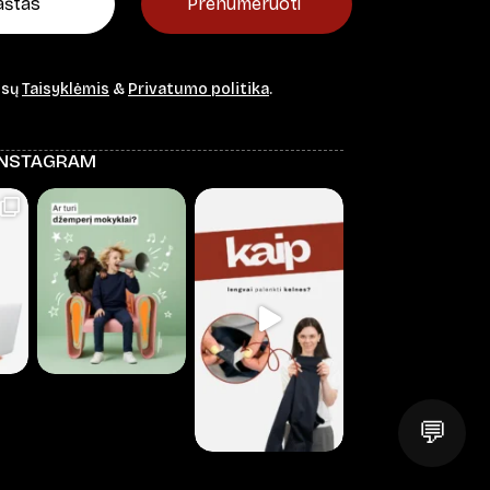
Prenumeruoti
ūsų
Taisyklėmis
&
Privatumo politika
.
INSTAGRAM
💬