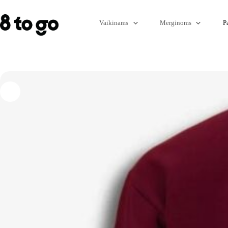
Vaikinams
Merginoms
P