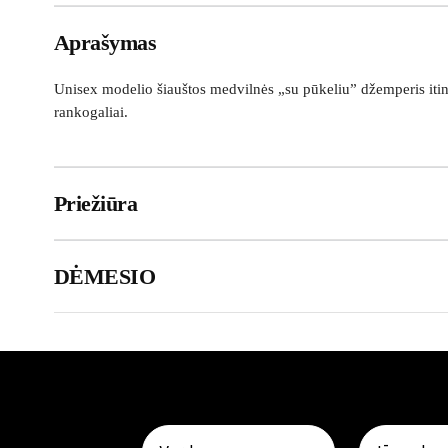
Aprašymas
Unisex modelio šiauštos medvilnės „su pūkeliu” džemperis itin 
rankogaliai.
Priežiūra
DĖMESIO