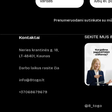
Prenumeruodami sutinkate su m
SEKITE MUS 
Kontaktai
Neries krantinės g. 18,
LT-48401, Kaunas
Darbo laikus rasite čia
info@8togo.lt
+37068679679
@8_togo