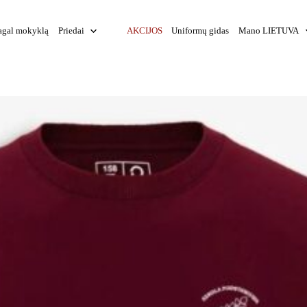
agal mokyklą
Priedai
AKCIJOS
Uniformų gidas
Mano LIETUVA