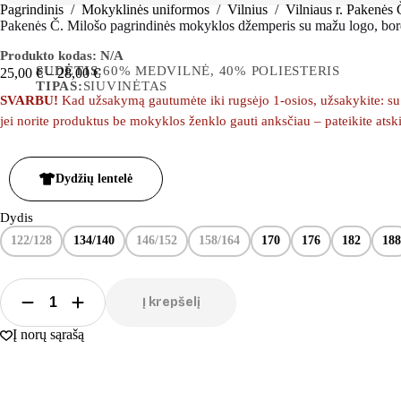
Pagrindinis
/
Mokyklinės uniformos
/
Vilnius
/
Vilniaus r. Pake­nės
Pakenės Č. Milošo pagrindinės mokyklos džemperis su mažu logo, bo
Produkto kodas:
N/A
SUDĖTIS:
60% MEDVILNĖ, 40% POLIESTERIS
25,00
€
–
28,00
€
TIPAS:
SIUVINĖTAS
SVARBU!
Kad užsakymą gautumėte iki rugsėjo 1-osios, užsakykite: su m
jei norite produktus be mokyklos ženklo gauti anksčiau – pateikite ats
Dydžių lentelė
Dydis
122/128
134/140
146/152
158/164
170
176
182
188
Į krepšelį
Į norų sąrašą