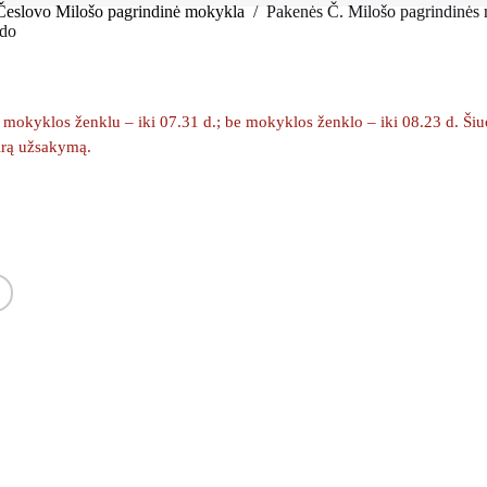
 Čes­lovo Milošo pag­rin­dinė mokykla
/
Pakenės Č. Milošo pagrindinės
rdo
okyklos ženklu – iki 07.31 d.; be mokyklos ženklo – iki 08.23 d. Šiuo m
kirą užsakymą.