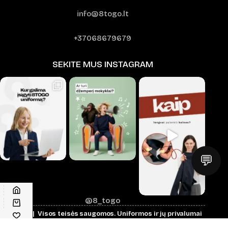
info@8togo.lt
+37068679679
SEKITE MUS INSTAGRAM
💬
@8_togo
© 2026 | Visos teisės saugomos.
Uniformos ir jų privalumai