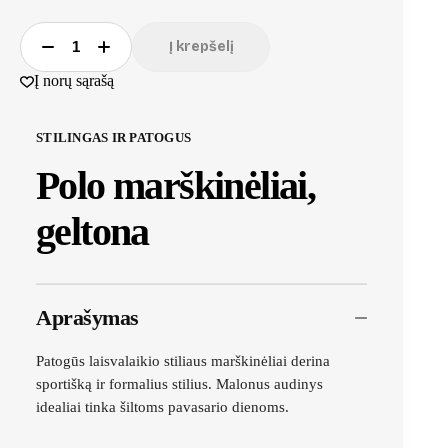
Į krepšelį
Į norų sąrašą
STILINGAS IR PATOGUS
Polo marškinėliai,
geltona
Aprašymas
Patogūs laisvalaikio stiliaus marškinėliai derina
sportišką ir formalius stilius. Malonus audinys
idealiai tinka šiltoms pavasario dienoms.