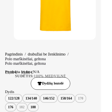
Pagrindinis
/
drabužiai be ženklinimo
/
Polo marškinėliai, geltona
Polo marškinėliai, geltona
Produkto kodas:
N/A
13,00
€
–
15,00
€
SUDĖTIS:
100% MEDVILNĖ
Dydžių lentelė
Dydis
122/128
134/140
146/152
158/164
170
176
182
188