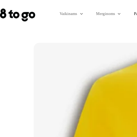
Vaikinams
Merginoms
P