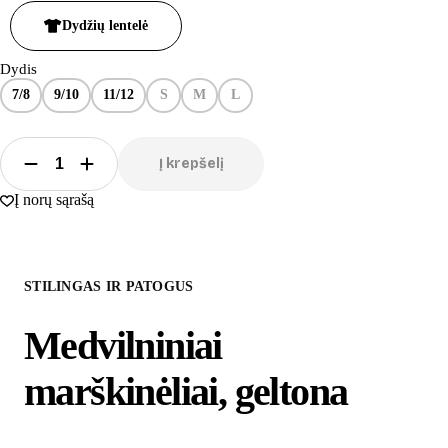
Dydžių lentelė
Dydis
7/8
9/10
11/12
S
M
L
Į krepšelį
Į norų sąrašą
STILINGAS IR PATOGUS
Medvilniniai
marškinėliai, geltona