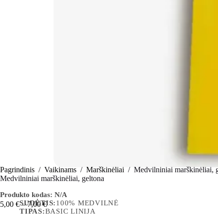
Pagrindinis
/
Vaikinams
/
Marškinėliai
/
Medvilniniai marškinėliai, 
Medvilniniai marškinėliai, geltona
Produkto kodas:
N/A
SUDĖTIS:
100% MEDVILNĖ
5,00
€
–
7,00
€
TIPAS:
BASIC LINIJA