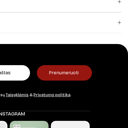
Prenumeruoti
ūsų
Taisyklėmis
&
Privatumo politika
.
INSTAGRAM