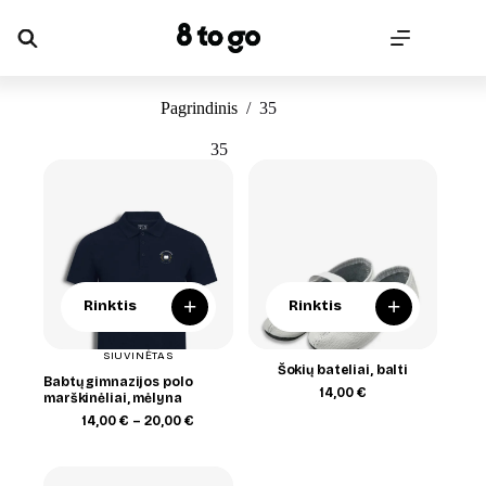
Skip
to
content
Pagrindinis
/
35
35
+
+
Rinktis
Rinktis
SIUVINĖTAS
Šokių bateliai, balti
Babtų gimnazijos polo
14,00
€
marškinėliai, mėlyna
Price
14,00
€
–
20,00
€
range:
14,00 €
through
20,00 €