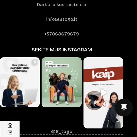
Darbo laikus rasite čia
info@8togo.lt
+37068679679
SEKITE MUS INSTAGRAM
💬
@8_togo