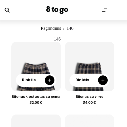
Skip
to
content
Pagrindinis
/
146
146
+
+
Rinktis
Rinktis
Sijonas klostuotas su guma
Sijonas su virve
32,00
€
34,00
€