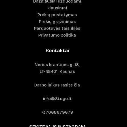
Dažniausiai užduodami
klausimai
Prekių pristatymas
Prekių grąžinimas
Parduotuvės taisyklės
Privatumo politika
Kontaktai
Neries krantinės g. 18,
LT-48401, Kaunas
Darbo laikus rasite čia
info@8togo.lt
+37068679679
SEKITE MUS INSTAGRAM