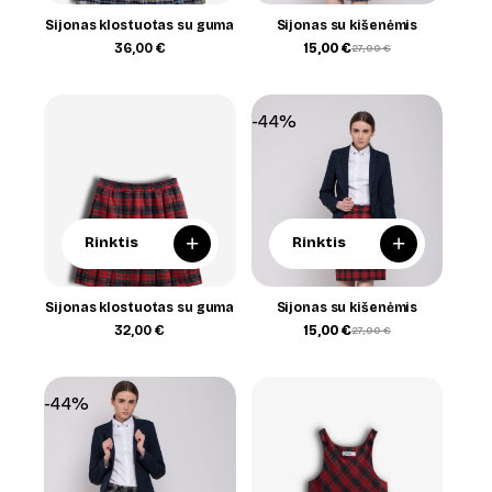
Sijonas klostuotas su guma
Sijonas su kišenėmis
36,00
€
15,00
€
27,00
€
Original
Current
price
price
was:
is:
27,00 €.
15,00 €.
-44%
+
+
Rinktis
Rinktis
Sijonas klostuotas su guma
Sijonas su kišenėmis
32,00
€
15,00
€
27,00
€
Original
Current
price
price
was:
is:
27,00 €.
15,00 €.
-44%