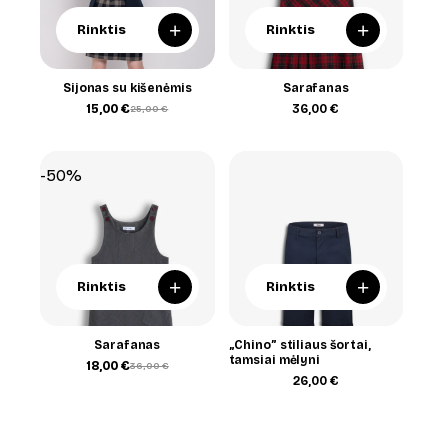
+
+
Rinktis
Rinktis
Sijonas su kišenėmis
Sarafanas
15,00
€
36,00
€
25,00
€
Original
Current
price
price
was:
is:
25,00 €.
15,00 €.
-50%
+
+
Rinktis
Rinktis
Sarafanas
„Chino” stiliaus šortai,
tamsiai mėlyni
18,00
€
36,00
€
Original
Current
26,00
€
price
price
was:
is:
36,00 €.
18,00 €.