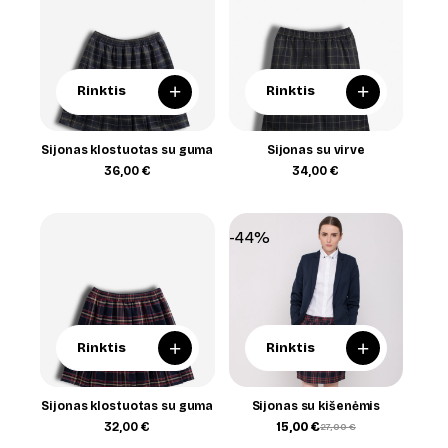
+
+
Rinktis
Rinktis
Sijonas klostuotas su guma
Sijonas su virve
36,00
€
34,00
€
-44%
+
+
Rinktis
Rinktis
Sijonas klostuotas su guma
Sijonas su kišenėmis
32,00
€
15,00
€
27,00
€
Original
Current