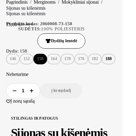
Pagrindinis
/
Merginoms
/
Mokykliniai sijonai
/
Sijonas su kišenėmis
Sijonas su kišenėmis
Produkto kodas:
2060008-73-158
15,00
€
25,00
€
SUDĖTIS:
100% POLIESTERIS
Dydžių lentelė
Dydis
: 158
146
152
158
164
170
176
182
188
Nebeturime
Į krepšelį
Į norų sąrašą
STILINGAS IR PATOGUS
Sijonas su kišenėmis