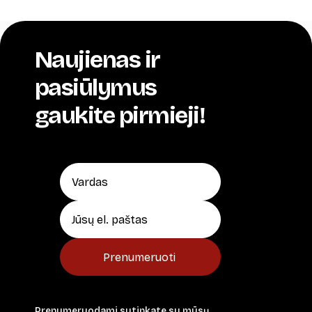
Naujienas ir
pasiūlymus
gaukite pirmieji!
Prenumeruoti
Prenumeruodami sutinkate su mūsų