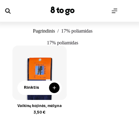
Skip
to
content
Pagrindinis
/
17% poliamidas
17% poliamidas
+
Rinktis
Vaikinų kojinės, mėlyna
3,50
€