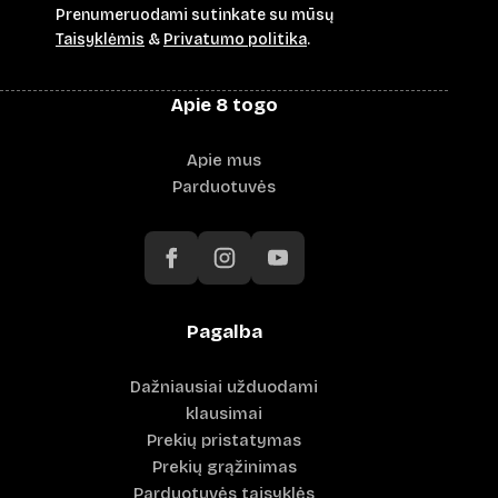
Prenumeruodami sutinkate su mūsų
Taisyklėmis
&
Privatumo politika
.
Apie 8 togo
Apie mus
Parduotuvės
Pagalba
Dažniausiai užduodami
klausimai
Prekių pristatymas
Prekių grąžinimas
Parduotuvės taisyklės