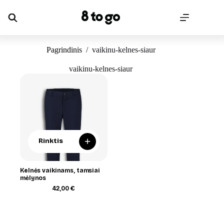
Skip
to
content
Pagrindinis
/
vaikinu-kelnes-siaur
vaikinu-kelnes-siaur
+
Rinktis
Kelnės vaikinams, tamsiai
mėlynos
42,00
€