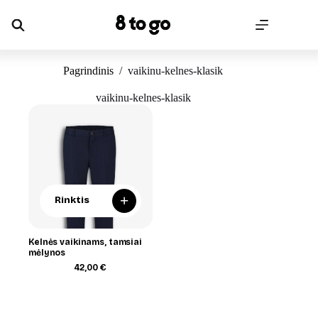
Skip
to
content
Pagrindinis
/
vaikinu-kelnes-klasik
vaikinu-kelnes-klasik
+
Rinktis
Kelnės vaikinams, tamsiai
mėlynos
42,00
€