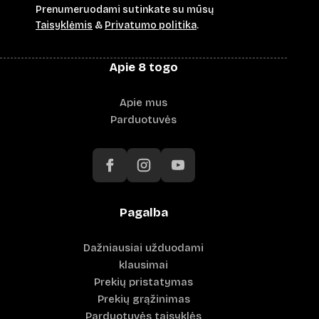
Prenumeruodami sutinkate su mūsų
Taisyklėmis
&
Privatumo politika
.
Apie 8 togo
Apie mus
Parduotuvės
Pagalba
Dažniausiai užduodami
klausimai
Prekių pristatymas
Prekių grąžinimas
Parduotuvės taisyklės