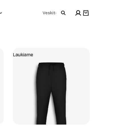
Products
Shopping
cart
search
Laukiame
+