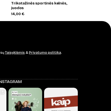
Trikotažinės sportinės kelnės,
juodos
14,00
€
ūsų
Taisyklėmis
&
Privatumo politika
.
INSTAGRAM