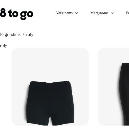
Skip
to
content
Vaikinams
Merginoms
P
Pagrindinis
/
roly
roly
+