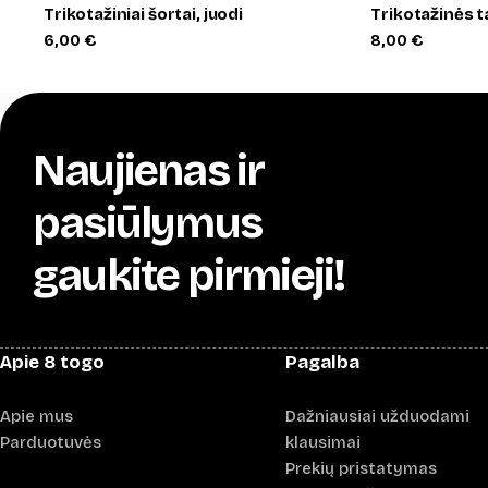
Trikotažiniai šortai, juodi
Trikotažinės 
6,00
€
8,00
€
Naujienas ir
pasiūlymus
gaukite pirmieji!
Apie 8 togo
Pagalba
Apie mus
Dažniausiai užduodami
Parduotuvės
klausimai
Prekių pristatymas