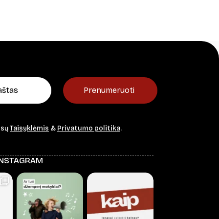
Prenumeruoti
ūsų
Taisyklėmis
&
Privatumo politika
.
INSTAGRAM