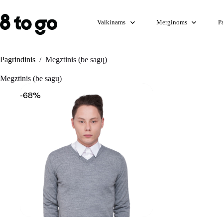
Skip
to
content
Vaikinams
Merginoms
P
Pagrindinis
/
Megztinis (be sagų)
Megztinis (be sagų)
-68%
+