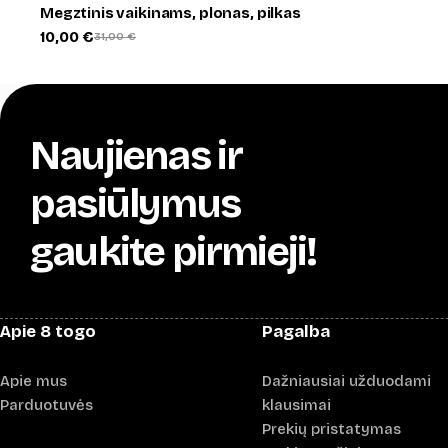
Megztinis vaikinams, plonas, pilkas
10,00
€
31,00
€
Original
Current
price
price
was:
is:
31,00 €.
10,00 €.
Naujienas ir
pasiūlymus
gaukite pirmieji!
Apie 8 togo
Pagalba
Apie mus
Dažniausiai užduodami
Parduotuvės
klausimai
Prekių pristatymas