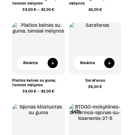
tamsiai mėlynos
mėlynos
Price
34,00
€
–
42,00
€
42,00
€
range:
34,00 €
through
42,00 €
+
+
Rinktis
Rinktis
Plačios kelnės su guma,
Sarafanas
tamsiai mėlynos
36,00
€
Price
34,00
€
–
42,00
€
range:
34,00 €
through
42,00 €
-44%