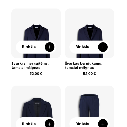
range:
33,00 €
through
38,00 €
+
+
Rinktis
Rinktis
Švarkas mergaitėms,
Švarkas berniukams,
tamsiai mėlynas
tamsiai mėlynas
52,00
€
52,00
€
+
+
Rinktis
Rinktis