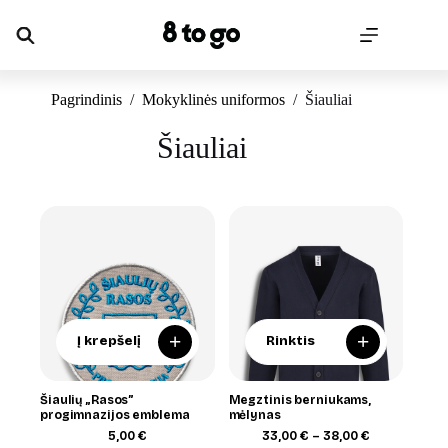
Skip
to
content
Pagrindinis
/
Mokyklinės uniformos
/
Šiauliai
Šiauliai
+
+
Į krepšelį
Rinktis
Šiaulių „Rasos”
Megztinis berniukams,
progimnazijos emblema
mėlynas
Price
5,00
€
33,00
€
–
38,00
€