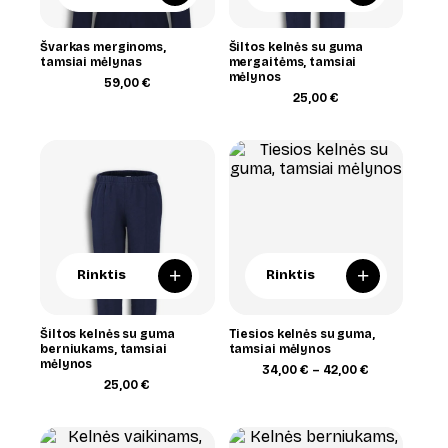
Švarkas merginoms,
Šiltos kelnės su guma
tamsiai mėlynas
mergaitėms, tamsiai
mėlynos
59,00
€
25,00
€
+
+
Rinktis
Rinktis
Šiltos kelnės su guma
Tiesios kelnės su guma,
berniukams, tamsiai
tamsiai mėlynos
mėlynos
Price
34,00
€
–
42,00
€
range:
25,00
€
34,00 €
through
42,00 €