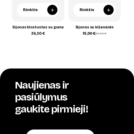
+
+
Rinktis
Rinktis
Sijonas klostuotas su guma
Sijonas su kišenėmis
36,00
€
15,00
€
27,00
€
Original
Current
price
price
was:
is:
27,00 €.
15,00 €.
Naujienas ir
pasiūlymus
gaukite pirmieji!