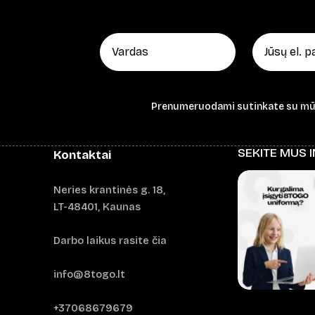
Prenumeruodami sutinkate su m
SEKITE MUS 
Kontaktai
Neries krantinės g. 18,
LT-48401, Kaunas
Darbo laikus rasite čia
info@8togo.lt
+37068679679