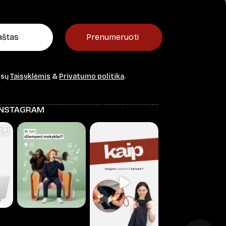
Prenumeruoti
ūsų
Taisyklėmis
&
Privatumo politika
.
INSTAGRAM