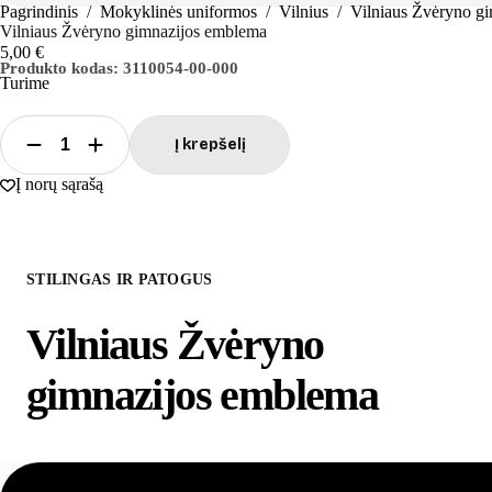
Pagrindinis
/
Mokyklinės uniformos
/
Vilnius
/
Vilniaus Žvėryno gi
Vilniaus Žvėryno gimnazijos emblema
5,00
€
Produkto kodas:
3110054-00-000
Turime
Į krepšelį
produkto
kiekis:
Į norų sąrašą
Vilniaus
Žvėryno
gimnazijos
emblema
STILINGAS IR PATOGUS
Vilniaus Žvėryno
gimnazijos emblema