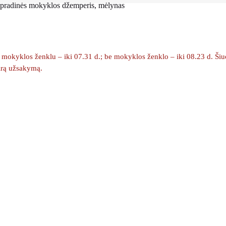
 pradinės mokyklos džemperis, mėlynas
okyklos ženklu – iki 07.31 d.; be mokyklos ženklo – iki 08.23 d. Šiuo m
kirą užsakymą.