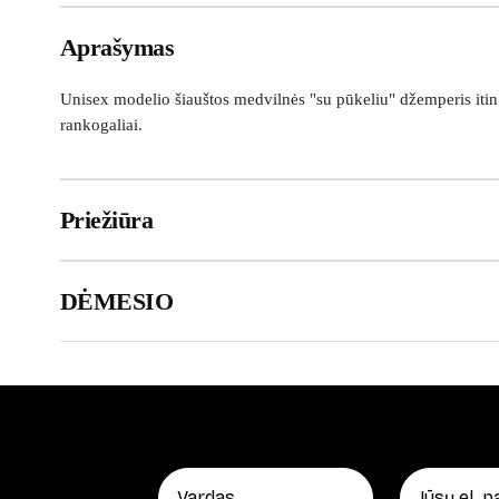
Aprašymas
Unisex modelio šiauštos medvilnės "su pūkeliu" džemperis itin 
rankogaliai.
Priežiūra
DĖMESIO