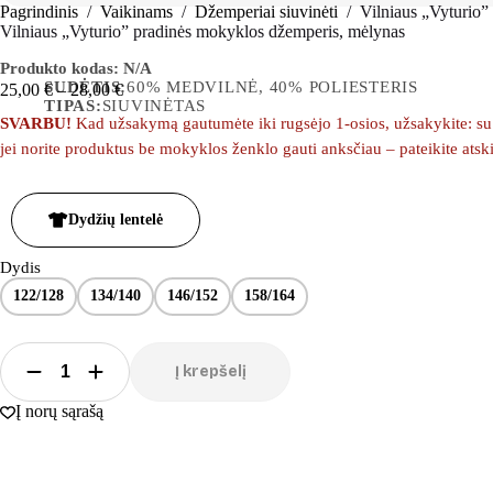
Pagrindinis
/
Vaikinams
/
Džemperiai siuvinėti
/
Vilniaus „Vyturio”
Vilniaus „Vyturio” pradinės mokyklos džemperis, mėlynas
Produkto kodas:
N/A
SUDĖTIS:
60% MEDVILNĖ, 40% POLIESTERIS
25,00
€
–
28,00
€
TIPAS:
SIUVINĖTAS
SVARBU!
Kad užsakymą gautumėte iki rugsėjo 1-osios, užsakykite: su m
jei norite produktus be mokyklos ženklo gauti anksčiau – pateikite ats
Dydžių lentelė
Dydis
122/128
134/140
146/152
158/164
Į krepšelį
Į norų sąrašą