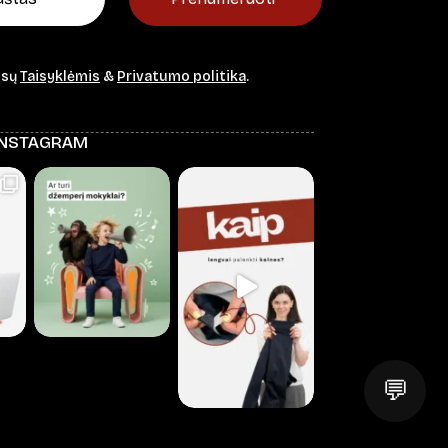
ūsų
Taisyklėmis
&
Privatumo politika
.
INSTAGRAM
💬