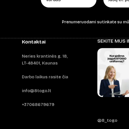
Prenumeruodami sutinkate su m
SEKITE MUS 
Kontaktai
Neries krantinės g. 18,
LT-48401, Kaunas
Darbo laikus rasite čia
info@8togo.lt
+37068679679
@8_togo