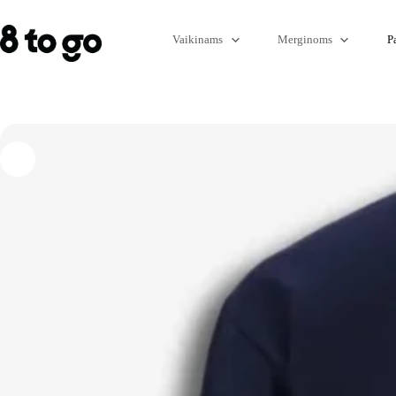
Vaikinams
Merginoms
P