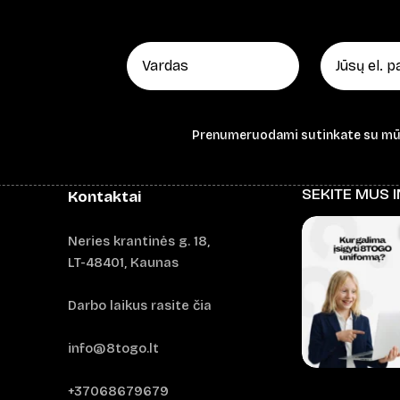
Prenumeruodami sutinkate su m
SEKITE MUS 
Kontaktai
Neries krantinės g. 18,
LT-48401, Kaunas
Darbo laikus rasite čia
info@8togo.lt
+37068679679