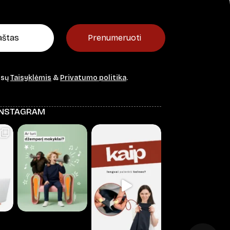
Prenumeruoti
ūsų
Taisyklėmis
&
Privatumo politika
.
INSTAGRAM