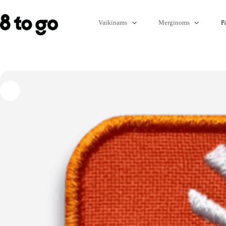
Skip
to
content
Vaikinams
Merginoms
P