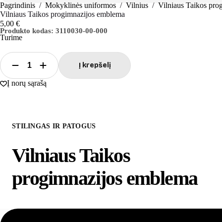
Pagrindinis
/
Mokyklinės uniformos
/
Vilnius
/
Vilniaus Taikos pro
Vilniaus Taikos progimnazijos emblema
5,00
€
Produkto kodas:
3110030-00-000
Turime
Į krepšelį
produkto
kiekis:
Į norų sąrašą
Vilniaus
Taikos
progimnazijos
emblema
STILINGAS IR PATOGUS
Vilniaus Taikos
progimnazijos emblema