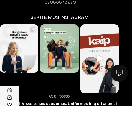
+37068679679
SEKITE MUS INSTAGRAM
💬
@8_togo
© 2026 | Visos teisės saugomos.
Uniformos ir jų privalumai