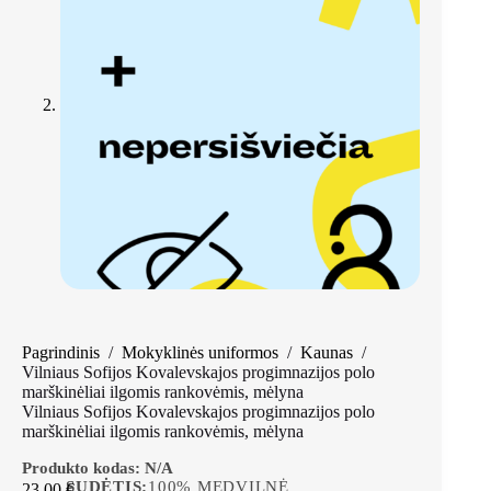
Pagrindinis
/
Mokyklinės uniformos
/
Kaunas
/
Vilniaus Sofijos Kovalevskajos progimnazijos polo
marškinėliai ilgomis rankovėmis, mėlyna
Vilniaus Sofijos Kovalevskajos progimnazijos polo
marškinėliai ilgomis rankovėmis, mėlyna
Produkto kodas:
N/A
SUDĖTIS:
100% MEDVILNĖ
23,00
€