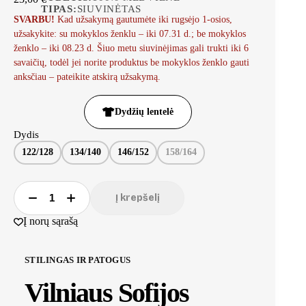
TIPAS:
SIUVINĖTAS
SVARBU!
Kad užsakymą gautumėte iki rugsėjo 1-osios,
užsakykite: su mokyklos ženklu – iki 07.31 d.; be mokyklos
ženklo – iki 08.23 d. Šiuo metu siuvinėjimas gali trukti iki 6
savaičių, todėl jei norite produktus be mokyklos ženklo gauti
anksčiau – pateikite atskirą užsakymą.
Dydžių lentelė
Dydis
122/128
134/140
146/152
158/164
Į krepšelį
Į norų sąrašą
STILINGAS IR PATOGUS
Vilniaus Sofijos